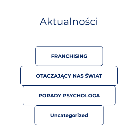
S
k
i
Aktualności
p
t
o
c
o
FRANCHISING
n
t
e
OTACZAJĄCY NAS ŚWIAT
n
t
PORADY PSYCHOLOGA
Uncategorized