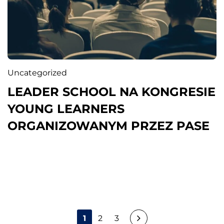
Uncategorized
LEADER SCHOOL NA KONGRESIE
YOUNG LEARNERS
ORGANIZOWANYM PRZEZ PASE
N
1
2
3