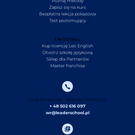
Poznaj metody
Zapisz się na kurs
Bezpłatna lekcja pokazowa
Test poziomujący
Dla biznesu
Kup licencję Leo English
Otwórz szkołę językową
Sklep dla Partnerów
Master franchise
Dział biznesowy - Wojciech Rojkowski
+ 48 502 616 097
wr@leaderschool.pl