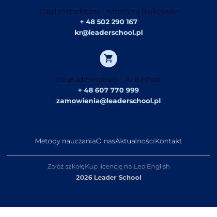
Dział metodyczny - Katarzyna Rojkowska
+ 48 502 290 167
kr@leaderschool.pl
Dział administracji - Anita Post
+ 48 607 770 999
zamowienia@leaderschool.pl
Metody nauczania
O nas
Aktualności
Kontakt
Załóż szkołę
Kup licencję na Leo English
2026 Leader School