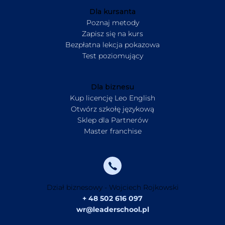
Dla kursanta
Poznaj metody
Zapisz się na kurs
Bezpłatna lekcja pokazowa
Test poziomujący
Dla biznesu
Kup licencję Leo English
Otwórz szkołę językową
Sklep dla Partnerów
Master franchise
Dział biznesowy - Wojciech Rojkowski
+ 48 502 616 097
wr@leaderschool.pl