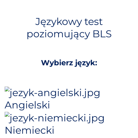
S
k
i
Językowy test
p
poziomujący BLS
t
o
c
o
n
Wybierz język:
t
e
n
t
Angielski
Niemiecki