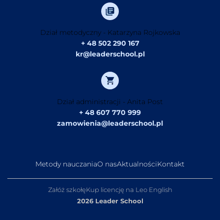
Dział metodyczny - Katarzyna Rojkowska
+ 48 502 290 167
kr@leaderschool.pl
Dział administracji - Anita Post
+ 48 607 770 999
zamowienia@leaderschool.pl
Metody nauczania
O nas
Aktualności
Kontakt
Załóż szkołę
Kup licencję na Leo English
2026 Leader School