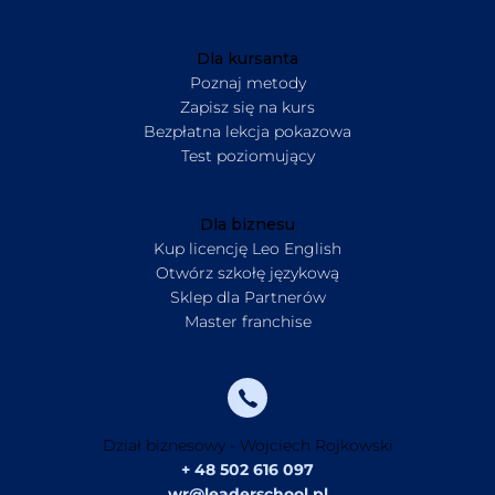
Dla kursanta
Poznaj metody
Zapisz się na kurs
Bezpłatna lekcja pokazowa
Test poziomujący
Dla biznesu
Kup licencję Leo English
Otwórz szkołę językową
Sklep dla Partnerów
Master franchise
Dział biznesowy - Wojciech Rojkowski
+ 48 502 616 097
wr@leaderschool.pl