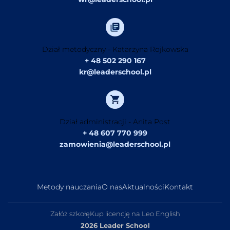
Dział metodyczny - Katarzyna Rojkowska
+ 48 502 290 167
kr@leaderschool.pl
Dział administracji - Anita Post
+ 48 607 770 999
zamowienia@leaderschool.pl
Metody nauczania
O nas
Aktualności
Kontakt
Załóż szkołę
Kup licencję na Leo English
2026 Leader School