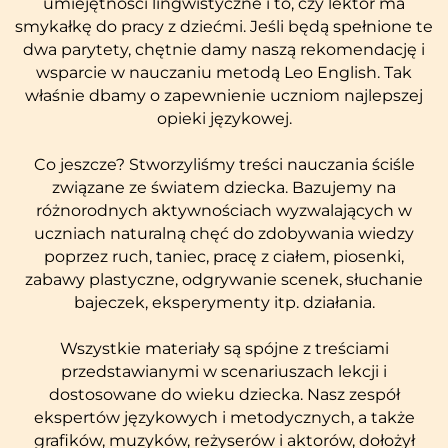
umiejętności lingwistyczne i to, czy lektor ma
smykałkę do pracy z dziećmi. Jeśli będą spełnione te
dwa parytety, chętnie damy naszą rekomendację i
wsparcie w nauczaniu metodą Leo English. Tak
właśnie dbamy o zapewnienie uczniom najlepszej
opieki językowej.
Co jeszcze? Stworzyliśmy treści nauczania ściśle
związane ze światem dziecka. Bazujemy na
różnorodnych aktywnościach wyzwalających w
uczniach naturalną chęć do zdobywania wiedzy
poprzez ruch, taniec, pracę z ciałem, piosenki,
zabawy plastyczne, odgrywanie scenek, słuchanie
bajeczek, eksperymenty itp. działania.
Wszystkie materiały są spójne z treściami
przedstawianymi w scenariuszach lekcji i
dostosowane do wieku dziecka. Nasz zespół
ekspertów językowych i metodycznych, a także
grafików, muzyków, reżyserów i aktorów, dołożył