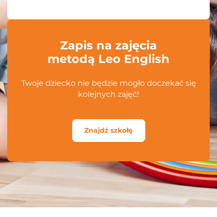
Zapis na zajęcia
metodą Leo English
Twoje dziecko nie będzie mogło doczekać się
kolejnych zajęć!
Znajdź szkołę