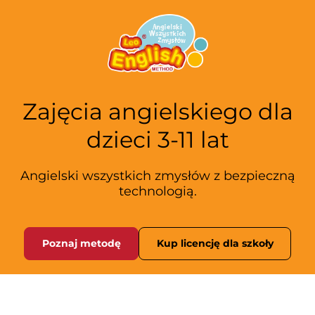
S
k
i
p
t
o
Zajęcia angielskiego dla
c
o
dzieci 3-11 lat
n
t
e
Angielski wszystkich zmysłów z bezpieczną
n
technologią.
t
Poznaj metodę
Kup licencję dla szkoły