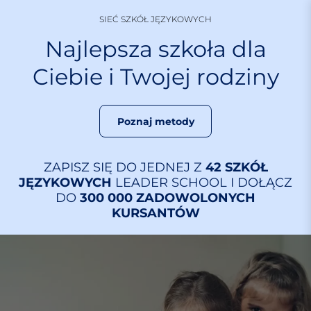
S
SIEĆ SZKÓŁ JĘZYKOWYCH
k
i
Najlepsza szkoła dla
p
Ciebie i Twojej rodziny
t
o
c
o
Poznaj metody
n
t
ZAPISZ SIĘ DO JEDNEJ Z
42 SZKÓŁ
e
JĘZYKOWYCH
LEADER SCHOOL I DOŁĄCZ
n
DO
300 000 ZADOWOLONYCH
t
KURSANTÓW