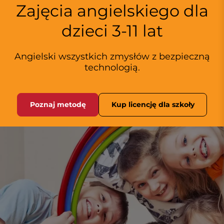
Zajęcia angielskiego dla
dzieci 3-11 lat
Angielski wszystkich zmysłów z bezpieczną
technologią.
Poznaj metodę
Kup licencję dla szkoły