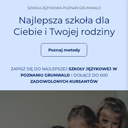
S
SZKOŁA JĘZYKOWA POZNAŃ GRUNWALD
k
i
Najlepsza szkoła dla
p
Ciebie i Twojej rodziny
t
o
c
o
Poznaj metody
n
t
e
ZAPISZ SIĘ DO NAJLEPSZEJ
SZKOŁY JĘZYKOWEJ W
n
POZNANIU GRUNWALD
I DOŁĄCZ DO 600
ZADOWOLONYCH KURSANTÓW
t