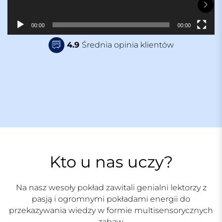
a
c
z
00:00
00:00
v
4.9
Średnia opinia klientów
i
d
e
o
Kto u nas uczy?
Na nasz wesoły pokład zawitali genialni lektorzy z
pasją i ogromnymi pokładami energii do
przekazywania wiedzy w formie multisensorycznych
zabaw.