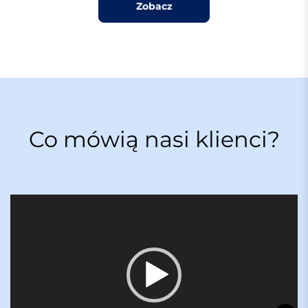
Zobacz
Co mówią nasi klienci?
O
d
t
w
a
r
z