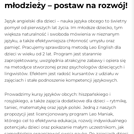
młodzieży – postaw na rozwój!
Język angielski dla dzieci
– nauka języka obcego to świetny
pomysł od pierwszych lat życia. Im młodsze dziecko, tym
większa naturalność i swoboda mówienia w nieznanym
języku, a także efektywniejsza chłonność umysłu oraz
pamięć. Pracujemy sprawdzoną metodą Leo English dla
dzieci w wieku od 2 lat. Program jest starannie
zaprojektowany, uwzględnia atrakcyjne zabawy i opiera się
na metodyce stworzonej przez psychologów dziecięcych i
lingwistów. Efektem jest radość kursantów z udziału w
zajęciach i stałe podnoszenie kompetencji językowych.
Prowadzimy kursy języków obcych: hiszpańskiego i
rosyjskiego, a także zajęcia dodatkowe dla dzieci – rytmikę,
taniec, matematykę oraz język polski. Jedną z naszych
propozycji jest licencjonowany
program Leo Maniak
,
którego cel to efektywna edukacja, rozwój indywidualnego
potencjału dzieci oraz pokazanie małym uczestnikom, jak
samodzielnie organizować swoją naukę. Po zajęciach dzieci