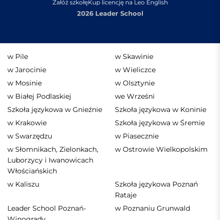
Załóż szkołę
Kup licencję na Leo English
2026 Leader School
w Pile
w Skawinie
w Jarocinie
w Wieliczce
w Mosinie
w Olsztynie
w Białej Podlaskiej
we Wrześni
Szkoła językowa w Gnieźnie
Szkoła językowa w Koninie
w Krakowie
Szkoła językowa w Śremie
w Swarzędzu
w Piasecznie
w Słomnikach, Zielonkach,
w Ostrowie Wielkopolskim
Luborzycy i Iwanowicach
Włościańskich
w Kaliszu
Szkoła językowa Poznań
Rataje
Leader School Poznań-
w Poznaniu Grunwald
Winogrady