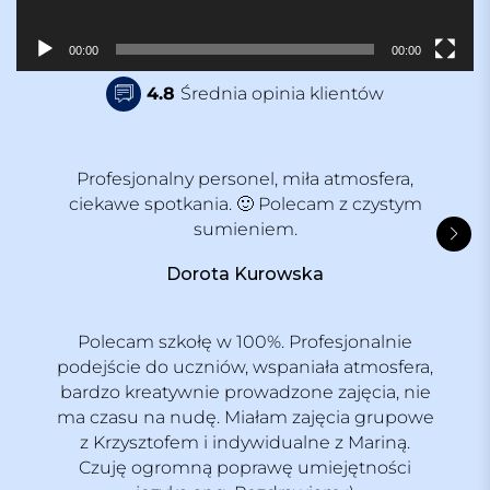
a
c
z
00:00
00:00
v
4.8
Średnia opinia klientów
i
d
e
o
Profesjonalny personel, miła atmosfera,
ciekawe spotkania. 🙂 Polecam z czystym
sumieniem.
Dorota Kurowska
Polecam szkołę w 100%. Profesjonalnie
podejście do uczniów, wspaniała atmosfera,
bardzo kreatywnie prowadzone zajęcia, nie
ma czasu na nudę. Miałam zajęcia grupowe
z Krzysztofem i indywidualne z Mariną.
Czuję ogromną poprawę umiejętności