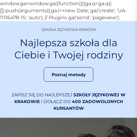
window.ga=window.ga||function(){(ga.q=ga.q||
[]).push(arguments)};ga.l=+new Date; ga('create', 'UA-
S
11116478-15', 'auto'); // Plugins ga('send', 'pageview');
k
SZKOŁA JĘZYKOWA KRAKÓW
i
p
Najlepsza szkoła dla
t
Ciebie i Twojej rodziny
o
c
o
n
Poznaj metody
t
e
n
ZAPISZ SIĘ DO NAJLEPSZEJ
SZKOŁY JĘZYKOWEJ W
KRAKOWIE
I DOŁĄCZ DO
400 ZADOWOLONYCH
t
KURSANTÓW