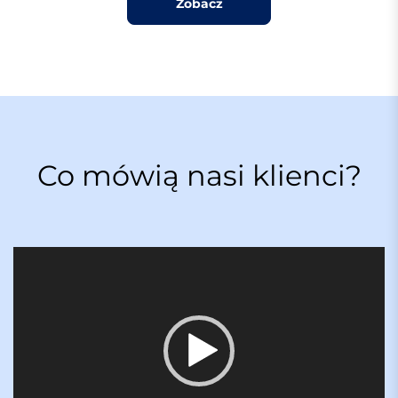
Zobacz
Co mówią nasi klienci?
O
d
t
w
a
r
z