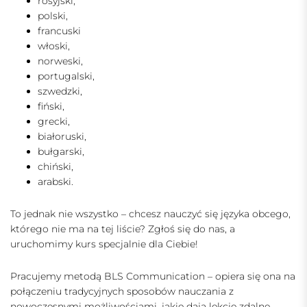
rosyjski,
polski,
francuski
włoski,
norweski,
portugalski,
szwedzki,
fiński,
grecki,
białoruski,
bułgarski,
chiński,
arabski.
To jednak nie wszystko – chcesz nauczyć się języka obcego,
którego nie ma na tej liście? Zgłoś się do nas, a
uruchomimy kurs specjalnie dla Ciebie!
Pracujemy metodą BLS Communication – opiera się ona na
połączeniu tradycyjnych sposobów nauczania z
nowoczesnymi możliwościami, jakie dają lekcje zdalne.