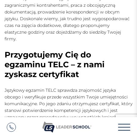
zagranicznymi kontrahentami, praca z obcojęzyczną
dokumentacją, prowadzenie korespondencji w obcym
języku. Doskonale wiemy, jak trudno jest wygospodarować
czas na zajęcia dodatkowe, dlatego proponujemy
elastyczne godziny oraz dojeżdżamy do siedziby Twojej
firmy.
Przygotujemy Cię do
egzaminu TELC – z nami
zyskasz certyfikat
Językowy egzamin TELC
sprawdza znajomość języka
obcego i weryfikuje przede wszystkim Twoje umiejętności
komunikacyjne. Po jego zdaniu otrzymujesz certyfikat, który
stanowi potwierdzenie kompetencji językowych i jest
uznawany przez pracodawców we wszystkich krajach
europejskich. To Twoja przepustka do rozwoju i wkroczenia
na zagraniczny rynek pracy. To także świetne rozwiązanie