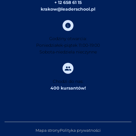
+ 12 658 61 15
krakow@leaderschool.pl
Godziny otwarcia:
Poniedziałek-piątek 11:00-19:00
Sobota-niedziela nieczynne
Chodzi do nas:
400 kursantów!
Mapa strony
Polityka prywatności