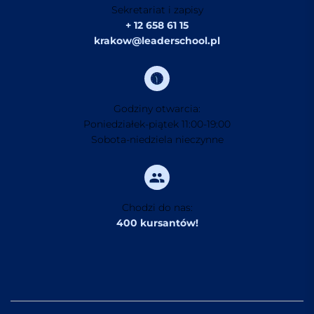
Sekretariat i zapisy
+ 12 658 61 15
krakow@leaderschool.pl
Godziny otwarcia:
Poniedziałek-piątek 11:00-19:00
Sobota-niedziela nieczynne
Chodzi do nas:
400 kursantów!