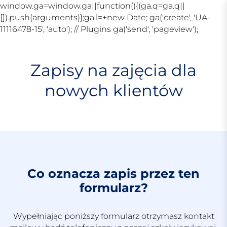
window.ga=window.ga||function(){(ga.q=ga.q||
[]).push(arguments)};ga.l=+new Date; ga('create', 'UA-
S
11116478-15', 'auto'); // Plugins ga('send', 'pageview');
k
i
p
Zapisy na zajęcia dla
t
nowych klientów
o
c
o
n
t
e
n
t
Co oznacza zapis przez ten
formularz?
Wypełniając poniższy formularz otrzymasz kontakt