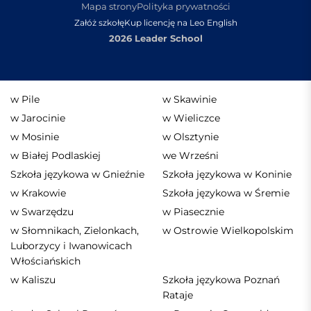
Mapa strony
Polityka prywatności
Załóż szkołę
Kup licencję na Leo English
2026 Leader School
w Pile
w Skawinie
w Jarocinie
w Wieliczce
w Mosinie
w Olsztynie
w Białej Podlaskiej
we Wrześni
Szkoła językowa w Gnieźnie
Szkoła językowa w Koninie
w Krakowie
Szkoła językowa w Śremie
w Swarzędzu
w Piasecznie
w Słomnikach, Zielonkach,
w Ostrowie Wielkopolskim
Luborzycy i Iwanowicach
Włościańskich
w Kaliszu
Szkoła językowa Poznań
Rataje