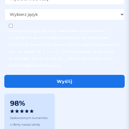
WYRAŻAM ZGODĘ NA PRZETWARZANIE MOICH DANYCH
OSOBOWYCH NA POTRZEBY ODPOWIEDZI NA PRZESŁANE
ZAPYTANIE. ADMINISTRATOREM TWOICH DANYCH OSOBOWYCH
JEST CK SMART SP. Z O.O. UL. ZYGMUNTOWSKA 3B/30, 44-113
GLIWICE NIP: 969-16-45-938, TEL.: 535-941-748 ADRES E-MAIL:
KONTAKT@SMART.SZKOLA.PL.
98%
Zadowolonych kursantów
z oferty naszej szkoły