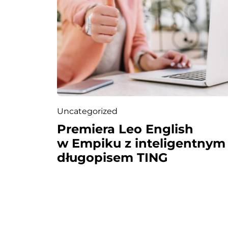
s
u
Uncategorized
Premiera Leo English
w Empiku z inteligentnym
długopisem TING