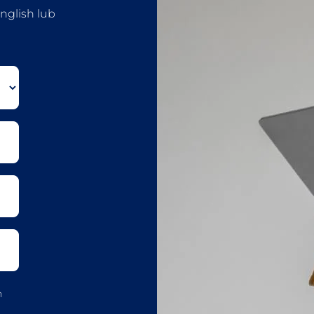
English lub
h