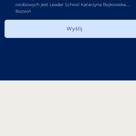
osobowych jest Leader School Katarzyna Rojkowska.
...
Rozwiń