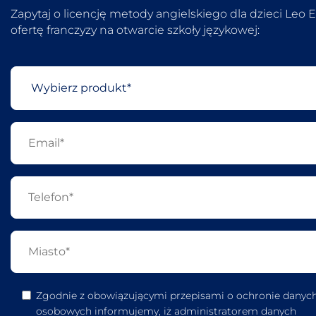
Zapytaj o licencję metody angielskiego dla dzieci Leo 
ofertę franczyzy na otwarcie szkoły językowej:
Zgodnie z obowiązującymi przepisami o ochronie danyc
osobowych informujemy, iż administratorem danych