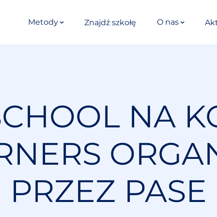
Metody
O nas
Znajdź szkołę
Ak
SCHOOL NA K
RNERS ORG
PRZEZ PASE