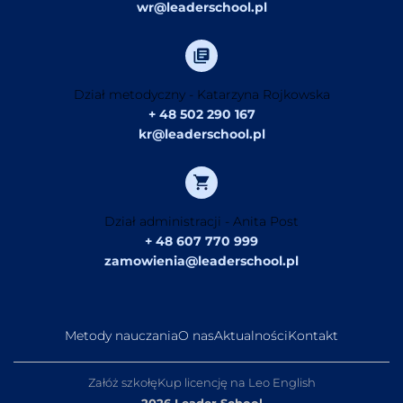
wr@leaderschool.pl
Dział metodyczny - Katarzyna Rojkowska
+ 48 502 290 167
kr@leaderschool.pl
Dział administracji - Anita Post
+ 48 607 770 999
zamowienia@leaderschool.pl
Metody nauczania
O nas
Aktualności
Kontakt
Załóż szkołę
Kup licencję na Leo English