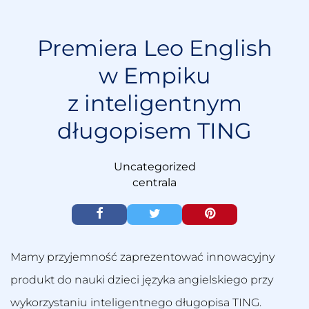
S
k
i
Premiera Leo English
p
w Empiku
t
o
z inteligentnym
c
o
długopisem TING
n
t
e
Uncategorized
n
centrala
t
Mamy przyjemność zaprezentować innowacyjny
produkt do nauki dzieci języka angielskiego przy
wykorzystaniu inteligentnego długopisa TING.