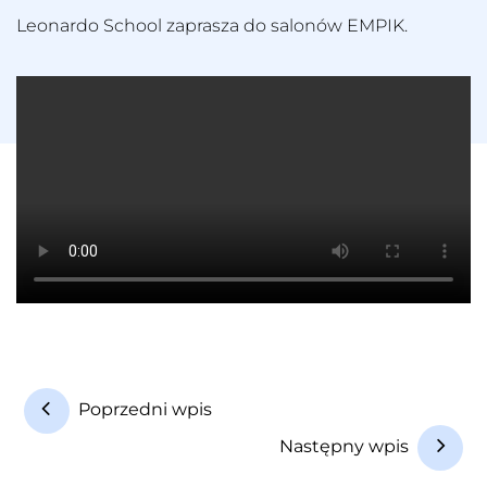
Leonardo School zaprasza do salonów EMPIK.
N
Poprzedni wpis
a
Następny wpis
w