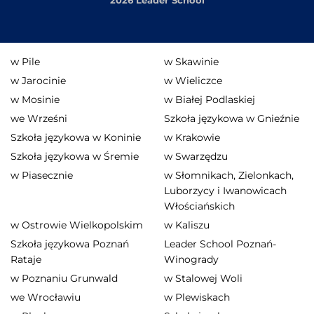
2026 Leader School
w Pile
w Skawinie
w Jarocinie
w Wieliczce
w Mosinie
w Białej Podlaskiej
we Wrześni
Szkoła językowa w Gnieźnie
Szkoła językowa w Koninie
w Krakowie
Szkoła językowa w Śremie
w Swarzędzu
w Piasecznie
w Słomnikach, Zielonkach,
Luborzycy i Iwanowicach
Włościańskich
w Ostrowie Wielkopolskim
w Kaliszu
Szkoła językowa Poznań
Leader School Poznań-
Rataje
Winogrady
w Poznaniu Grunwald
w Stalowej Woli
we Wrocławiu
w Plewiskach