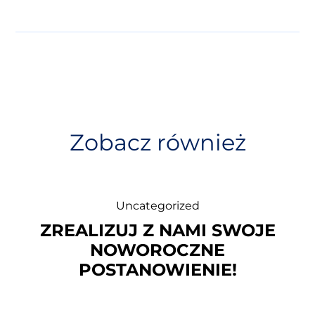
i
g
a
c
j
a
w
Zobacz również
p
i
s
u
Uncategorized
ZREALIZUJ Z NAMI SWOJE
NOWOROCZNE
POSTANOWIENIE!