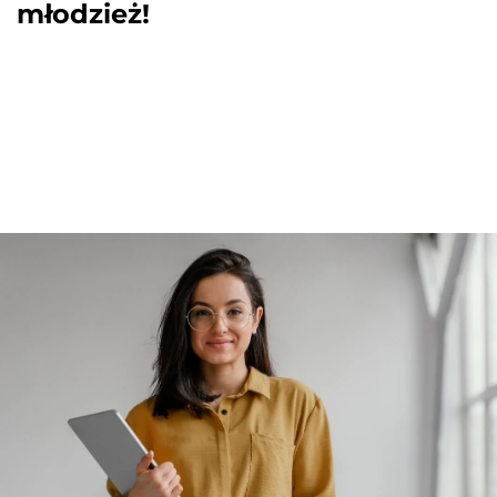
młodzież!