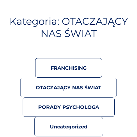
S
k
i
Kategoria:
OTACZAJĄCY
p
NAS ŚWIAT
t
o
c
o
n
t
FRANCHISING
e
n
OTACZAJĄCY NAS ŚWIAT
t
PORADY PSYCHOLOGA
Uncategorized