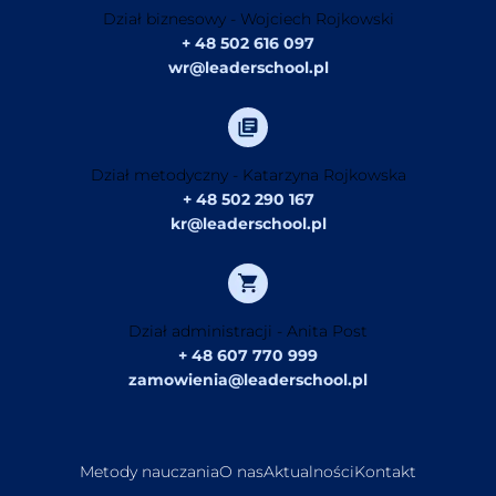
Dział biznesowy - Wojciech Rojkowski
+ 48 502 616 097
wr@leaderschool.pl
Dział metodyczny - Katarzyna Rojkowska
+ 48 502 290 167
kr@leaderschool.pl
Dział administracji - Anita Post
+ 48 607 770 999
zamowienia@leaderschool.pl
Metody nauczania
O nas
Aktualności
Kontakt