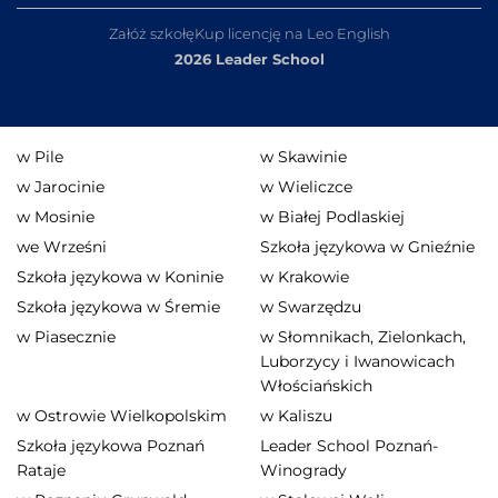
Załóż szkołę
Kup licencję na Leo English
2026 Leader School
w Pile
w Skawinie
w Jarocinie
w Wieliczce
w Mosinie
w Białej Podlaskiej
we Wrześni
Szkoła językowa w Gnieźnie
Szkoła językowa w Koninie
w Krakowie
Szkoła językowa w Śremie
w Swarzędzu
w Piasecznie
w Słomnikach, Zielonkach,
Luborzycy i Iwanowicach
Włościańskich
w Ostrowie Wielkopolskim
w Kaliszu
Szkoła językowa Poznań
Leader School Poznań-
Rataje
Winogrady