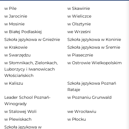
w Pile
w Skawinie
w Jarocinie
w Wieliczce
w Mosinie
w Olsztynie
w Białej Podlaskiej
we Wrześni
Szkoła językowa w Gnieźnie
Szkoła językowa w Koninie
w Krakowie
Szkoła językowa w Śremie
w Swarzędzu
w Piasecznie
w Słomnikach, Zielonkach,
w Ostrowie Wielkopolskim
Luborzycy i Iwanowicach
Włościańskich
w Kaliszu
Szkoła językowa Poznań
Rataje
Leader School Poznań-
w Poznaniu Grunwald
Winogrady
w Stalowej Woli
we Wrocławiu
w Plewiskach
w Płocku
Szkoła językowa w