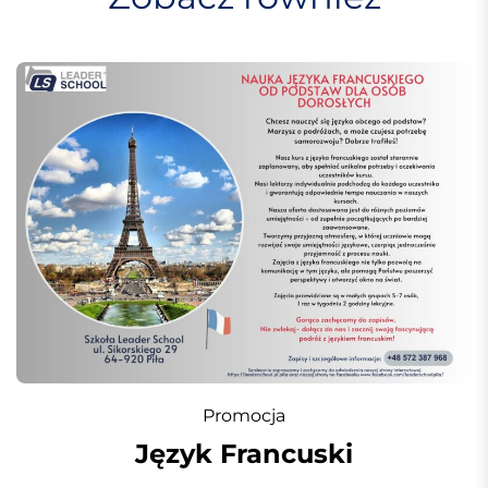
w
p
i
s
u
Promocja
Język Francuski