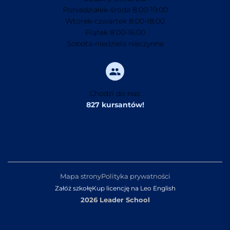
Poniedziałek-środa 8:00-19:00
Wtorek-czwartek 8:00-18:00
Piątek 8:00-16:00
Sobota-niedziela nieczynne
Chodzi do nas:
827 kursantów!
Mapa strony
Polityka prywatności
Załóż szkołę
Kup licencję na Leo English
2026 Leader School