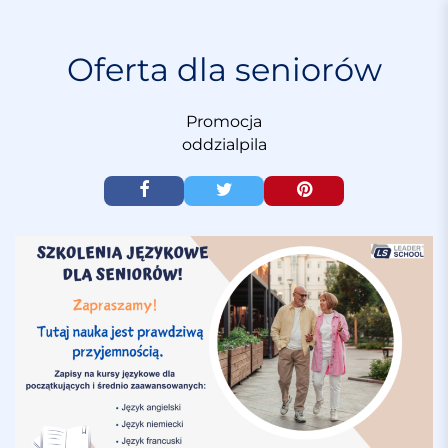
S
k
i
Oferta dla seniorów
p
t
Promocja
o
oddzialpila
c
o
n
t
e
n
t