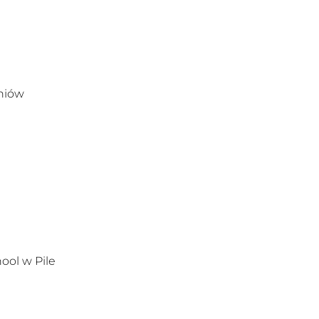
zniów
ool w Pile