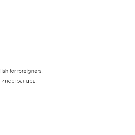
ish for foreigners.
я иностранцев.