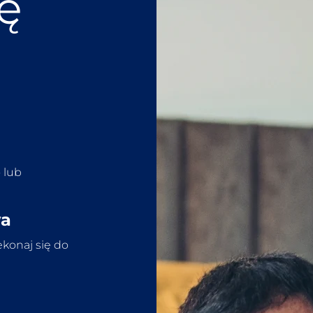
ię
 lub
wa
ekonaj się do