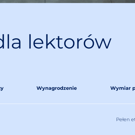
dla lektorów
cy
Wynagrodzenie
Wymiar p
Pełen e