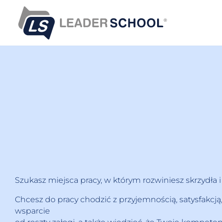
S
k
i
p
t
o
c
o
n
t
e
n
t
Szukasz miejsca pracy, w którym rozwiniesz skrzydła
Chcesz do pracy chodzić z przyjemnością, satysfakc
wsparcie