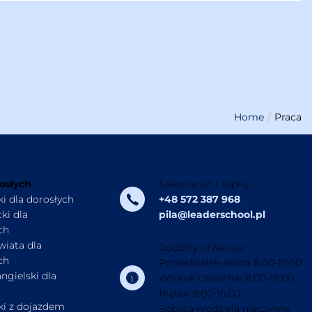
Home
Praca
osłych
Sekretariat i zapisy
ki dla dorosłych
+48 572 387 968
ki dla
pila@leaderschool.pl
ch
wiata dla
Godziny otwarcia:
ch
Poniedziałek-środa 8:00-19:00
ngielski dla
Wtorek-czwartek 8:00-18:00
Piątek 8:00-16:00
ki z dojazdem
Sobota-niedziela nieczynne