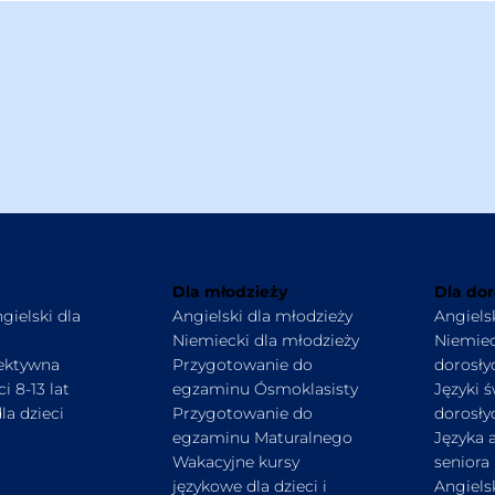
Dla młodzieży
Dla dor
gielski dla
Angielski dla młodzieży
Angiels
Niemiecki dla młodzieży
Niemiec
ektywna
Przygotowanie do
dorosły
i 8-13 lat
egzaminu Ósmoklasisty
Języki ś
la dzieci
Przygotowanie do
dorosły
egzaminu Maturalnego
Języka a
Wakacyjne kursy
seniora
językowe dla dzieci i
Angiels