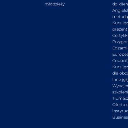
młodzieży
do klie
Angiels
metodą
Kurs ję
prezent
Certyfi
Przygo
Egzami
Europe
Council
Kurs ję
dla ob
Inne jęz
Wynaje
szkolen
Tłumac
Oferta d
instytuc
Busines