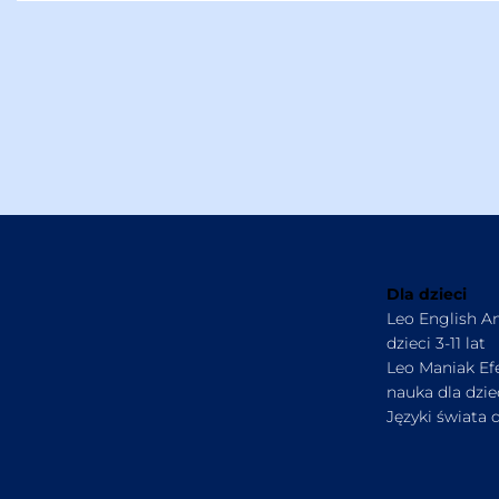
Dla dzieci
Leo English An
dzieci 3-11 lat
Leo Maniak Ef
nauka dla dziec
Języki świata d