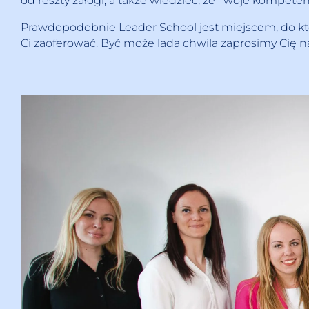
od reszty załogi, a także wiedzieć, że Twoje kompeten
Prawdopodobnie Leader School jest miejscem, do któ
Ci zaoferować. Być może lada chwila zaprosimy Cię na