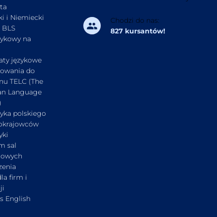
nta
ki i Niemiecki
Chodzi do nas:
 BLS
827 kursantów!
zykowy na
katy językowe
towania do
nu TELC (The
an Language
)
zyka polskiego
cokrajowców
yki
m sal
iowych
zenia
la firm i
ji
s English