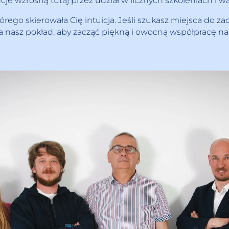
cje wzrosną tutaj przez udział w licznych szkoleniach i w
rego skierowała Cię intuicja. Jeśli szukasz miejsca do
 nasz pokład, aby zacząć piękną i owocną współpracę na 