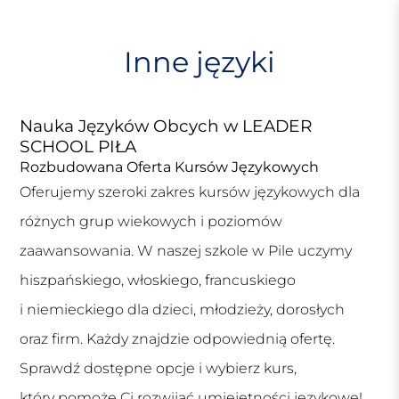
S
k
i
Inne języki
p
t
o
Nauka Języków Obcych w LEADER
c
SCHOOL PIŁA
o
Rozbudowana Oferta Kursów Językowych
n
Oferujemy szeroki zakres kursów językowych dla
t
e
różnych grup wiekowych i poziomów
n
zaawansowania. W naszej szkole w Pile uczymy
t
hiszpańskiego, włoskiego, francuskiego
i niemieckiego dla dzieci, młodzieży, dorosłych
oraz firm. Każdy znajdzie odpowiednią ofertę.
Sprawdź dostępne opcje i wybierz kurs,
który pomoże Ci rozwijać umiejętności językowe!