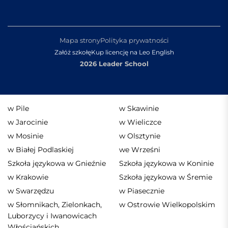
Mapa strony
Polityka prywatności
Załóż szkołę
Kup licencję na Leo English
2026 Leader School
w Pile
w Skawinie
w Jarocinie
w Wieliczce
w Mosinie
w Olsztynie
w Białej Podlaskiej
we Wrześni
Szkoła językowa w Gnieźnie
Szkoła językowa w Koninie
w Krakowie
Szkoła językowa w Śremie
w Swarzędzu
w Piasecznie
w Słomnikach, Zielonkach,
w Ostrowie Wielkopolskim
Luborzycy i Iwanowicach
Włościańskich