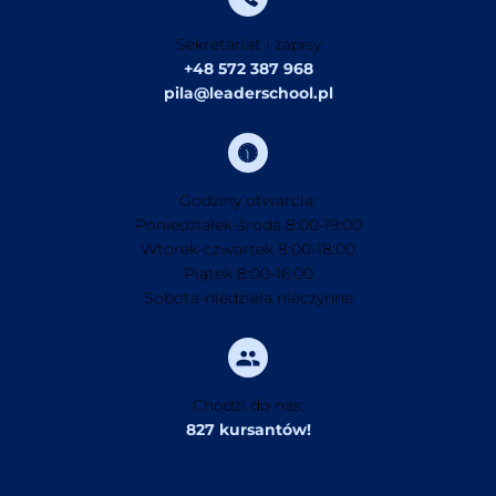
Sekretariat i zapisy
+48 572 387 968
pila@leaderschool.pl
Godziny otwarcia:
Poniedziałek-środa 8:00-19:00
Wtorek-czwartek 8:00-18:00
Piątek 8:00-16:00
Sobota-niedziela nieczynne
Chodzi do nas:
827 kursantów!