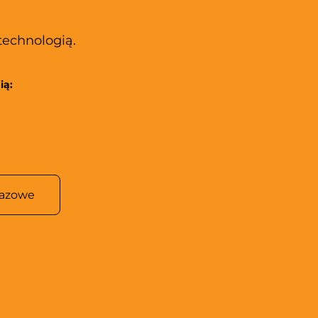
technologią.
ią:
kazowe