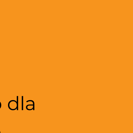
 dla
t