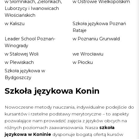
w Słomnikach, Zielonkach,
w Ostrowie Wielkopolskim
Luborzycy i Iwanowicach
Włościańskich
w Kaliszu
Szkoła językowa Poznań
Rataje
Leader School Poznań-
w Poznaniu Grunwald
Winogrady
w Stalowej Woli
we Wrocławiu
w Plewiskach
w Płocku
Szkoła językowa w
Bydgoszczy
Szkoła językowa Konin
Nowoczesne metody nauczania, indywidualne podejście do
kursantów i rzetelne podstawy merytoryczne – to aspekty
pozwalające nam prowadzić zajęcia z języków obcych na
różnych poziomach zaawansowania. Nasza
szkoła
językowa w Koninie
dysponuje bogatą ofertą kursów