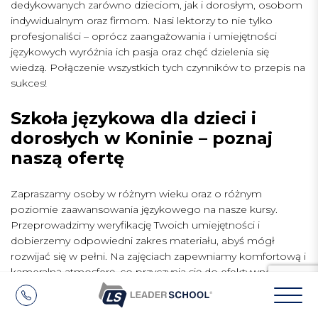
dedykowanych zarówno dzieciom, jak i dorosłym, osobom
indywidualnym oraz firmom. Nasi lektorzy to nie tylko
profesjonaliści – oprócz zaangażowania i umiejętności
językowych wyróżnia ich pasja oraz chęć dzielenia się
wiedzą. Połączenie wszystkich tych czynników to przepis na
sukces!
Szkoła językowa dla dzieci i
dorosłych w Koninie – poznaj
naszą ofertę
Zapraszamy osoby w różnym wieku oraz o różnym
poziomie zaawansowania językowego na nasze kursy.
Przeprowadzimy weryfikację Twoich umiejętności i
dobierzemy odpowiedni zakres materiału, abyś mógł
rozwijać się w pełni. Na zajęciach zapewniamy komfortową i
kameralną atmosferę, co przyczynia się do efektywnego
przyswajania wiedzy oraz ułatwia podejmowanie pierwszych
prób komunikowania się w języku obcym.