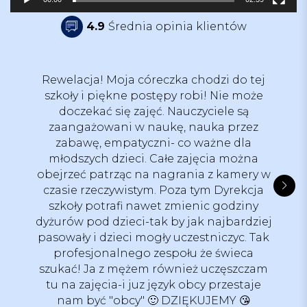
z
v
4.9
Średnia opinia klientów
i
d
e
o
Rewelacja! Moja córeczka chodzi do tej
szkoły i piękne postępy robi! Nie może
doczekać się zajęć. Nauczyciele są
zaangażowani w naukę, nauka przez
zabawę, empatyczni- co ważne dla
młodszych dzieci. Całe zajęcia można
obejrzeć patrząc na nagrania z kamery w
czasie rzeczywistym. Poza tym Dyrekcja
szkoły potrafi nawet zmienic godziny
dyżurów pod dzieci-tak by jak najbardziej
pasowały i dzieci mogły uczestniczyc. Tak
profesjonalnego zespołu że świeca
szukać! Ja z mężem również uczęszczam
tu na zajęcia-i juz język obcy przestaje
nam być "obcy" 🙂 DZIĘKUJEMY 😘