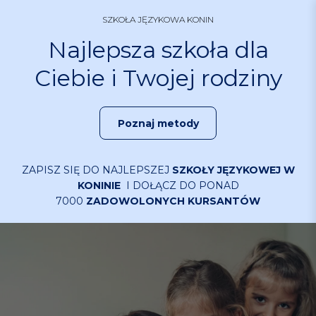
S
SZKOŁA JĘZYKOWA KONIN
k
i
Najlepsza szkoła dla
p
Ciebie i Twojej rodziny
t
o
c
o
Poznaj metody
n
t
e
ZAPISZ SIĘ DO NAJLEPSZEJ
SZKOŁY JĘZYKOWEJ W
n
KONINIE
I DOŁĄCZ DO PONAD
7000
ZADOWOLONYCH KURSANTÓW
t