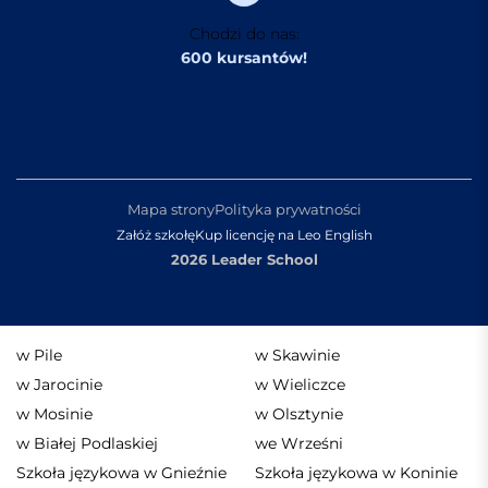
Chodzi do nas:
600 kursantów!
Mapa strony
Polityka prywatności
Załóż szkołę
Kup licencję na Leo English
2026 Leader School
w Pile
w Skawinie
w Jarocinie
w Wieliczce
w Mosinie
w Olsztynie
w Białej Podlaskiej
we Wrześni
Szkoła językowa w Gnieźnie
Szkoła językowa w Koninie