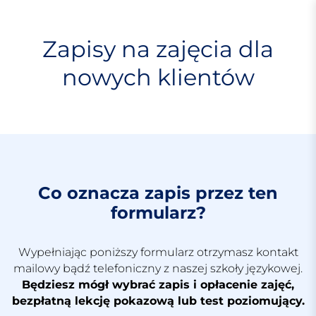
S
k
i
Zapisy na zajęcia dla
p
nowych klientów
t
o
c
o
n
t
e
n
Co oznacza zapis przez ten
t
formularz?
Wypełniając poniższy formularz otrzymasz kontakt
mailowy bądź telefoniczny z naszej szkoły językowej.
Będziesz mógł wybrać zapis i opłacenie zajęć,
bezpłatną lekcję pokazową lub test poziomujący.