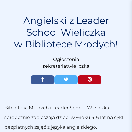
S
k
i
Angielski z Leader
p
School Wieliczka
t
o
w Bibliotece Młodych!
c
o
n
Ogłoszenia
t
sekretariatwieliczka
e
n
t
Biblioteka Młodych i Leader School Wieliczka
serdecznie zapraszają dzieci w wieku 4-6 lat na cykl
bezpłatnych zajęć z języka angielskiego.