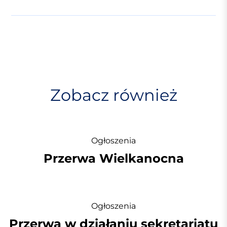
g
a
c
j
a
w
Zobacz również
p
i
s
u
Ogłoszenia
Przerwa Wielkanocna
Ogłoszenia
Przerwa w działaniu sekretariatu