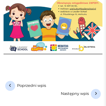
N
Poprzedni wpis
a
Następny wpis
w
i