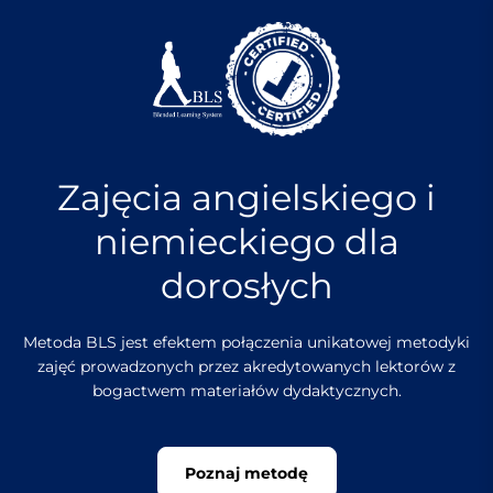
S
k
i
p
t
o
c
Zajęcia angielskiego i
o
n
niemieckiego dla
t
e
dorosłych
n
t
Metoda BLS jest efektem połączenia unikatowej metodyki
zajęć prowadzonych przez akredytowanych lektorów z
bogactwem materiałów dydaktycznych.
Poznaj metodę