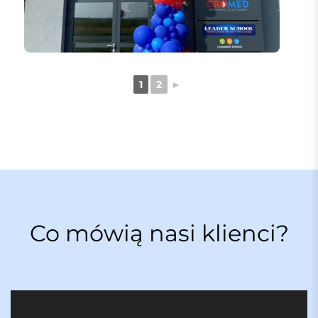
1
2
►
Co mówią nasi klienci?
O
d