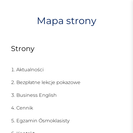
S
k
i
Mapa strony
p
t
o
c
Strony
o
n
t
Aktualności
e
n
Bezpłatne lekcje pokazowe
t
Business English
Cennik
Egzamin Ósmoklasisty