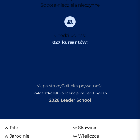
Sobota-niedziela nieczynne
Chodzi do nas:
827 kursantów!
Mapa strony
Polityka prywatności
Załóż szkołę
Kup licencję na Leo English
2026 Leader School
w Pile
w Skawinie
w Jarocinie
w Wieliczce