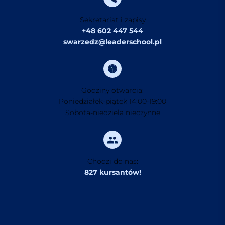
Sekretariat i zapisy
+48 602 447 544
swarzedz@leaderschool.pl
Godziny otwarcia:
Poniedziałek-piątek 14:00-19:00
Sobota-niedziela nieczynne
Chodzi do nas:
827 kursantów!