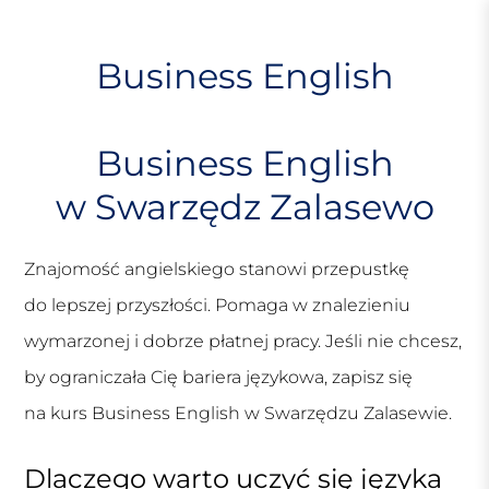
S
k
i
Business English
p
t
o
Business English
c
o
w Swarzędz Zalasewo
n
t
e
Znajomość angielskiego stanowi przepustkę
n
do lepszej przyszłości. Pomaga w znalezieniu
t
wymarzonej i dobrze płatnej pracy. Jeśli nie chcesz,
by ograniczała Cię bariera językowa, zapisz się
na kurs Business English w Swarzędzu Zalasewie.
Dlaczego warto uczyć się języka