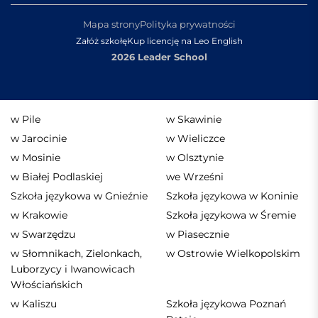
Mapa strony
Polityka prywatności
Załóż szkołę
Kup licencję na Leo English
2026 Leader School
w Pile
w Skawinie
w Jarocinie
w Wieliczce
w Mosinie
w Olsztynie
w Białej Podlaskiej
we Wrześni
Szkoła językowa w Gnieźnie
Szkoła językowa w Koninie
w Krakowie
Szkoła językowa w Śremie
w Swarzędzu
w Piasecznie
w Słomnikach, Zielonkach,
w Ostrowie Wielkopolskim
Luborzycy i Iwanowicach
Włościańskich
w Kaliszu
Szkoła językowa Poznań