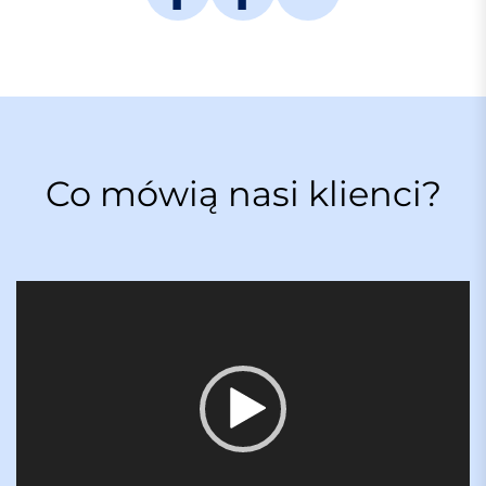
Co mówią nasi klienci?
O
d
t
w
a
r
z
a