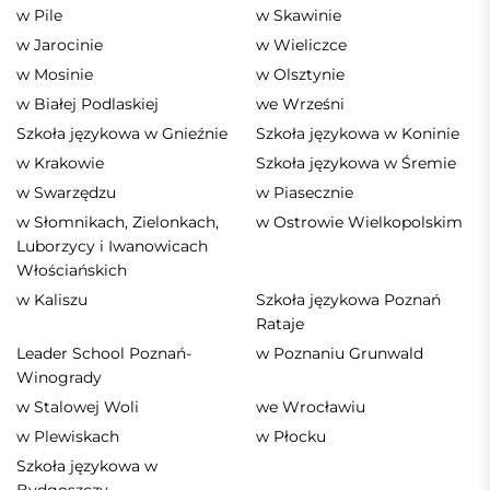
w Pile
w Skawinie
w Jarocinie
w Wieliczce
w Mosinie
w Olsztynie
w Białej Podlaskiej
we Wrześni
Szkoła językowa w Gnieźnie
Szkoła językowa w Koninie
w Krakowie
Szkoła językowa w Śremie
w Swarzędzu
w Piasecznie
w Słomnikach, Zielonkach,
w Ostrowie Wielkopolskim
Luborzycy i Iwanowicach
Włościańskich
w Kaliszu
Szkoła językowa Poznań
Rataje
Leader School Poznań-
w Poznaniu Grunwald
Winogrady
w Stalowej Woli
we Wrocławiu
w Plewiskach
w Płocku
Szkoła językowa w
Bydgoszczy