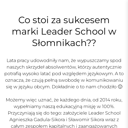
S
k
i
Co stoi za sukcesem
p
marki Leader School w
t
o
Słomnikach??
c
o
n
Lata pracy udowodniły nam, że wypuszczamy spod
t
naszych skrzydeł absolwentów, którzy autentycznie
e
potrafią wysoko latać pod względem językowym. A to
n
oznacza, że czują pełną swobodę w komunikowaniu
t
się w języku obcym. Dokładnie o to nam chodziło 🙂
Możemy więc uznać, że każdego dnia, od 2014 roku,
wypełniamy naszą edukacyjną misję w 100%.
Przyczyniają się do tego: założyciele Leader School
Agnieszka Gadula-Sikora i Sławomir Sikora wraz z
całym zespołem kapitalnych i zaangażowanych