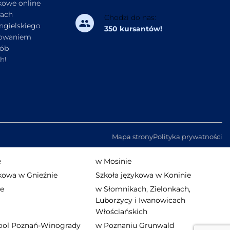
kowe online
kach
Chodzi do nas:
angielskiego
350 kursantów!
sowaniem
sób
h!
Mapa strony
Polityka prywatności
e
w Mosinie
ykowa w Gnieźnie
Szkoła językowa w Koninie
ie
w Słomnikach, Zielonkach,
Luborzycy i Iwanowicach
Włościańskich
ool Poznań-Winogrady
w Poznaniu Grunwald