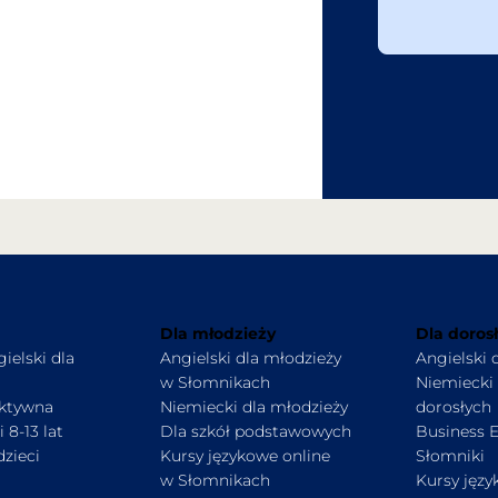
Dla młodzieży
Dla doros
ielski dla
Angielski dla młodzieży
Angielski 
w Słomnikach
Niemiecki 
ektywna
Niemiecki dla młodzieży
dorosłych
 8-13 lat
Dla szkół podstawowych
Business E
dzieci
Kursy językowe online
Słomniki
w Słomnikach
Kursy języ