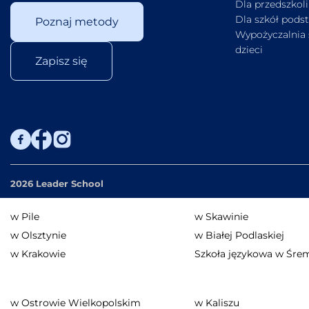
Dla przedszkoli
Dla szkół pod
Poznaj metody
Wypożyczalnia 
dzieci
Zapisz się
2026 Leader School
w Pile
w Skawinie
w Olsztynie
w Białej Podlaskiej
w Krakowie
Szkoła językowa w Śre
w Ostrowie Wielkopolskim
w Kaliszu