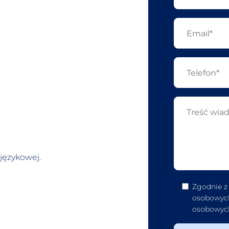
językowej.
Zgodnie z
osobowych
osobowych