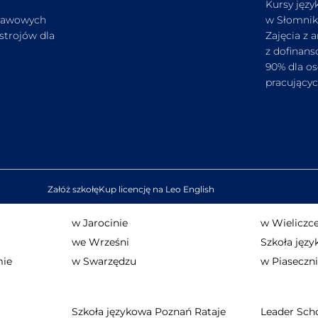
Kursy języ
stawowych
w Słomni
strojów dla
Zajęcia z 
z dofinan
90% dla o
pracującyc
Załóż szkołę
Kup licencję na Leo English
w Jarocinie
w Wieliczc
we Wrześni
Szkoła jęz
mie
w Swarzędzu
w Piaseczn
Szkoła językowa Poznań Rataje
Leader Sch