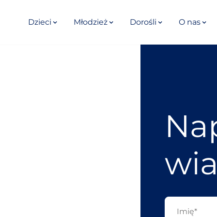
Dzieci
Młodzież
Dorośli
O nas
Nap
wi