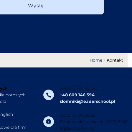
Home
Kontakt
łych
Sekretariat i zapisy
dla dorosłych
+48 609 146 594
dla
slomniki@leaderschool.pl
nglish
Godziny otwarcia:
Poniedziałek-czwartek 11:00-19:00
kowe dla firm
Piątek 11:00-17:45