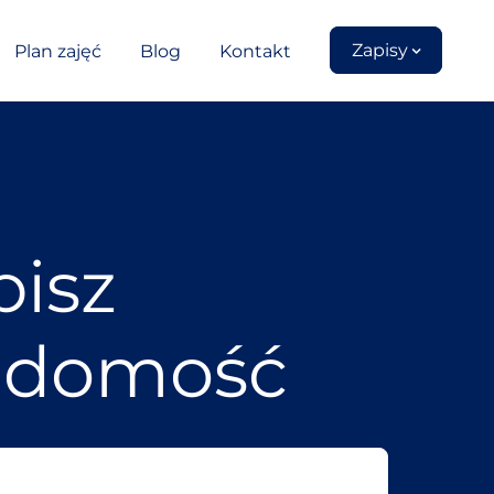
Zapisy
Plan zajęć
Blog
Kontakt
isz
adomość