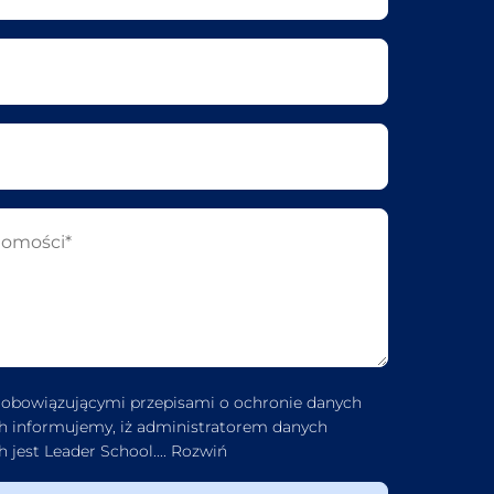
 obowiązującymi przepisami o ochronie danych
 informujemy, iż administratorem danych
 jest Leader School.
...
Rozwiń