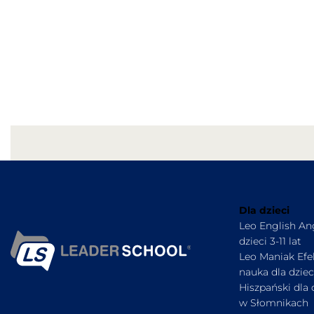
Dla dzieci
Leo English Ang
dzieci 3-11 lat
Leo Maniak Ef
nauka dla dzieci
Hiszpański dla 
w Słomnikach