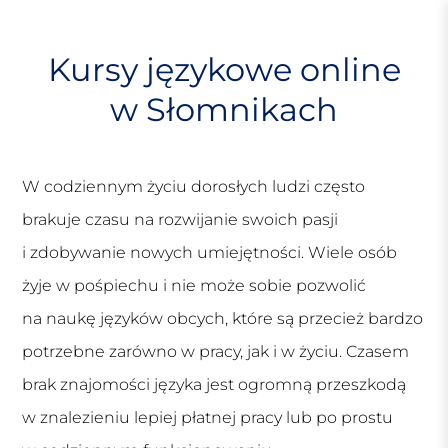
S
k
i
Kursy językowe online
p
w Słomnikach
t
o
c
o
W codziennym życiu dorosłych ludzi często
n
t
brakuje czasu na rozwijanie swoich pasji
e
i zdobywanie nowych umiejętności. Wiele osób
n
żyje w pośpiechu i nie może sobie pozwolić
t
na naukę języków obcych, które są przecież bardzo
potrzebne zarówno w pracy, jak i w życiu. Czasem
brak znajomości języka jest ogromną przeszkodą
w znalezieniu lepiej płatnej pracy lub po prostu