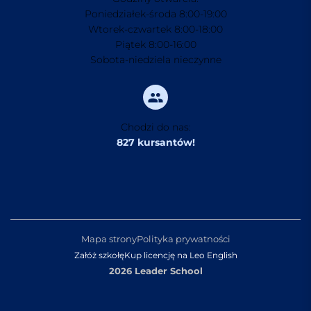
Poniedziałek-środa 8:00-19:00
Wtorek-czwartek 8:00-18:00
Piątek 8:00-16:00
Sobota-niedziela nieczynne
Chodzi do nas:
827 kursantów!
Mapa strony
Polityka prywatności
Załóż szkołę
Kup licencję na Leo English
2026 Leader School