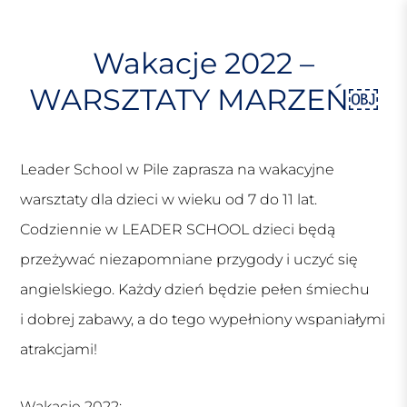
S
k
i
Wakacje 2022 –
p
WARSZTATY MARZEŃ￼
t
o
c
o
Leader School w Pile zaprasza na wakacyjne
n
t
warsztaty dla dzieci w wieku od 7 do 11 lat.
e
Codziennie w LEADER SCHOOL dzieci będą
n
przeżywać niezapomniane przygody i uczyć się
t
angielskiego. Każdy dzień będzie pełen śmiechu
i dobrej zabawy, a do tego wypełniony wspaniałymi
atrakcjami!
Wakacje 2022: