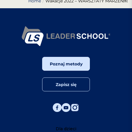
Home
Wakacje 2022 – WARSZTATY MARZEŃ￼
Poznaj metody
Zapisz się
Dla dzieci