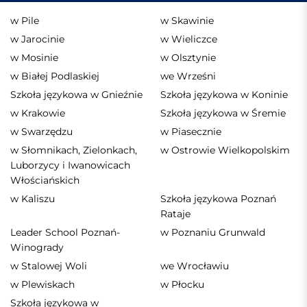
w Pile
w Skawinie
w Jarocinie
w Wieliczce
w Mosinie
w Olsztynie
w Białej Podlaskiej
we Wrześni
Szkoła językowa w Gnieźnie
Szkoła językowa w Koninie
w Krakowie
Szkoła językowa w Śremie
w Swarzędzu
w Piasecznie
w Słomnikach, Zielonkach,
w Ostrowie Wielkopolskim
Luborzycy i Iwanowicach
Włościańskich
w Kaliszu
Szkoła językowa Poznań
Rataje
Leader School Poznań-
w Poznaniu Grunwald
Winogrady
w Stalowej Woli
we Wrocławiu
w Plewiskach
w Płocku
Szkoła językowa w