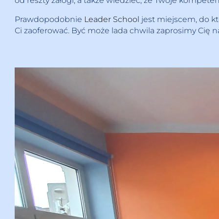
od reszty załogi, a także wiedzieć, że Twoje kompeten
Prawdopodobnie
Leader School
jest miejscem, do k
Ci zaoferować. Być może lada chwila zaprosimy Cię na