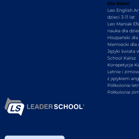
Dla dzieci
Leo English An
dzieci 3-11 lat
Leo Maniak Ef
nauka dla dziec
Hiszpański dla
Niemiecki dla 
Języki świata 
School Kalisz
Korepetycje Ka
Letnie i zimow
z językiem ang
Półkolonie let
Półkolonie zi