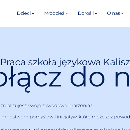
Dzieci
Młodzież
Dorośli
O nas
Praca szkoła językowa Kalisz
łącz do 
 i zrealizujesz swoje zawodowe marzenia?
ją, mnóstwem pomysłów i inicjatyw, które możesz z powo