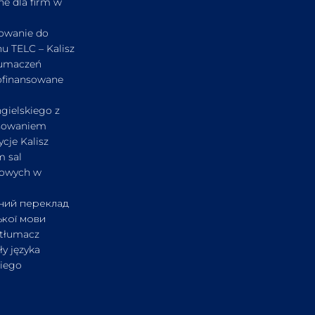
ne dla firm w
owanie do
u TELC – Kalisz
łumaczeń
ofinansowane
gielskiego z
sowaniem
cje Kalisz
 sal
iowych w
ний переклад
ької мови
 tłumacz
ły języka
kiego