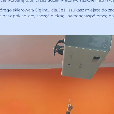
cje wzrosną tutaj przez udział w licznych szkoleniach i w
tórego skierowała Cię intuicja. Jeśli szukasz miejsca d
 nasz pokład, aby zacząć piękną i owocną współpracę na 