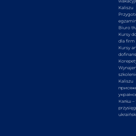
wakacyj
Kaliszu
Przygot
egzamin
Biuro t
Kursy d
dla firm
Kursy an
dofinan
Korepety
Wynajem
szkolen
Kaliszu
присяж
українс
Каліш –
przysięg
ukraińs