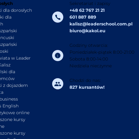
osłych
Sekretariat i zapisy
i dla dorosłych
+48 62 767 21 21
ki dla
601 887 889
ch
kalisz@leaderschool.com.pl
szpański
biuro@kakol.eu
ancuski
szpański
Godziny otwarcia:
oski
Poniedziałek-piątek 8:00-21:00
wiata w Leader
Sobota 8:00-14:00
alisz
Niedziela nieczynne
lski dla
iemców
Chodzi do nas:
ki z dojazdem
827 kursantów!
ta
business
s English
ęzykowe online
eszone kursy
ne
eszone kursy