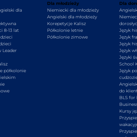
Dla młodzieży
Dla dor
gielski dla
Niemiecki dla młodzieży
Angielsk
Angielski dla młodzieży
Niemiec
ektywna
Korepetycje Kalisz
dorosły
i 8-13 lat
Półkolonie letnie
Język hi
 dzieci
Półkolonie zimowe
Język fr
dzieci
Język hi
w Leader
Język wł
Języki ś
lisz
School K
e półkolonie
Język po
ielskim
cudzoz
nie
Angiels
mowe
do klien
BLS for 
Busines
Kursy j
Przyspi
wakacyj
Przyspi