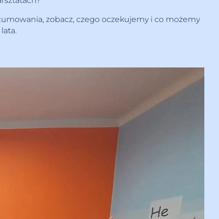
arsztatach?
o zacumowania, zobacz, czego oczekujemy i co możemy
lata.