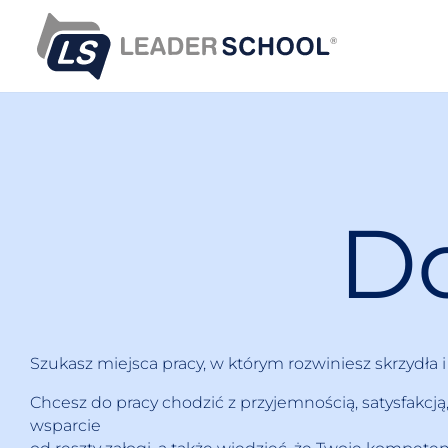
S
k
i
p
t
o
c
o
n
Do
t
e
n
t
Szukasz miejsca pracy, w którym rozwiniesz skrzydła
Chcesz do pracy chodzić z przyjemnością, satysfakc
wsparcie