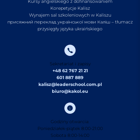
Kursy angielskiego z dofinansowaniem
Korepetycje Kalisz
Wynajem sal szkoleniowych w Kaliszu
присяжний переклад української мови Каліш – tłumacz
przysięgły języka ukraińskiego
Sekretariat i zapisy
+48 62 767 21 21
601 887 889
kalisz@leaderschool.com.pl
biuro@kakol.eu
Godziny otwarcia:
Poniedziałek-piątek 8:00-21:00
Sobota 8:00-14:00