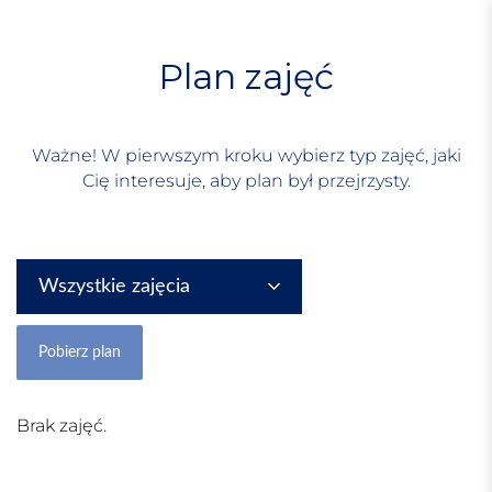
S
k
i
Plan zajęć
p
t
o
Ważne! W pierwszym kroku wybierz typ zajęć, jaki
c
Cię interesuje, aby plan był przejrzysty.
o
n
t
e
Wszystkie zajęcia
n
t
Brak zajęć.