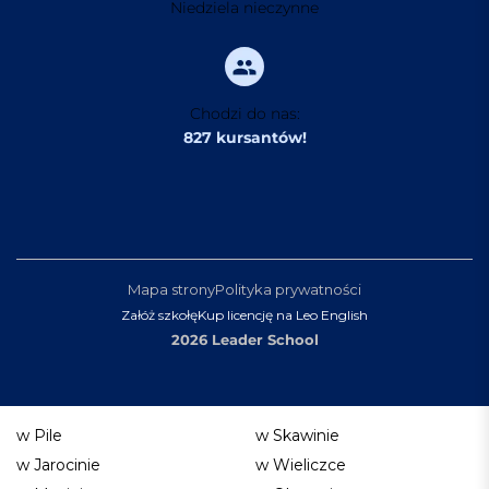
Niedziela nieczynne
Chodzi do nas:
827 kursantów!
Mapa strony
Polityka prywatności
Załóż szkołę
Kup licencję na Leo English
2026 Leader School
w Pile
w Skawinie
w Jarocinie
w Wieliczce