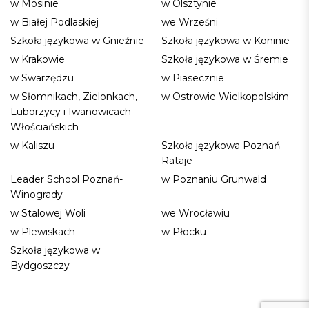
w Mosinie
w Olsztynie
w Białej Podlaskiej
we Wrześni
Szkoła językowa w Gnieźnie
Szkoła językowa w Koninie
w Krakowie
Szkoła językowa w Śremie
w Swarzędzu
w Piasecznie
w Słomnikach, Zielonkach,
w Ostrowie Wielkopolskim
Luborzycy i Iwanowicach
Włościańskich
w Kaliszu
Szkoła językowa Poznań
Rataje
Leader School Poznań-
w Poznaniu Grunwald
Winogrady
w Stalowej Woli
we Wrocławiu
w Plewiskach
w Płocku
Szkoła językowa w
Bydgoszczy