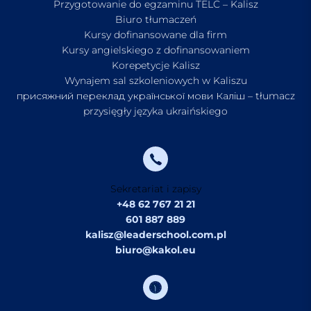
Przygotowanie do egzaminu TELC – Kalisz
Biuro tłumaczeń
Kursy dofinansowane dla firm
Kursy angielskiego z dofinansowaniem
Korepetycje Kalisz
Wynajem sal szkoleniowych w Kaliszu
присяжний переклад української мови Каліш – tłumacz
przysięgły języka ukraińskiego
Sekretariat i zapisy
+48 62 767 21 21
601 887 889
kalisz@leaderschool.com.pl
biuro@kakol.eu