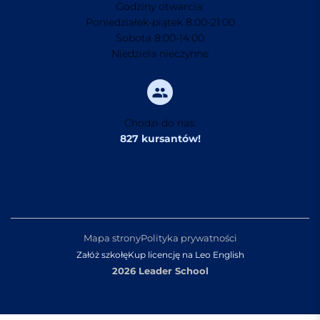
Godziny otwarcia:
Poniedziałek-piątek 8:00-21:00
Sobota 8:00-14:00
Niedziela nieczynne
Chodzi do nas:
827 kursantów!
Mapa strony
Polityka prywatności
Załóż szkołę
Kup licencję na Leo English
2026 Leader School