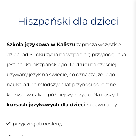
S
k
i
Hiszpański dla dzieci
p
t
o
Szkoła językowa w Kaliszu
zaprasza wszystkie
c
o
dzieci od 5. roku życia na wspaniałą przygodę, jaką
n
jest nauka hiszpańskiego. To drugi najczęściej
t
e
używany język na świecie, co oznacza, że jego
n
nauka od najmłodszych lat przynosi ogromne
t
korzyści w całym późniejszym życiu. Na naszych
kursach językowych dla dzieci
zapewniamy:
przyjazną atmosferę;