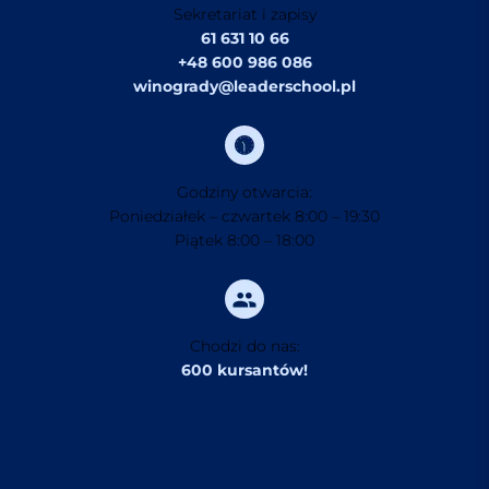
Sekretariat i zapisy
61 631 10 66
+48 600 986 086
winogrady@leaderschool.pl
Godziny otwarcia:
Poniedziałek – czwartek 8:00 – 19:30
Piątek 8:00 – 18:00
Chodzi do nas:
600 kursantów!