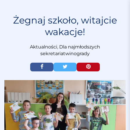
S
k
i
Żegnaj szkoło, witajcie
p
wakacje!
t
o
c
Aktualności
,
Dla najmłodszych
o
sekretariatwinogrady
n
t
e
n
t