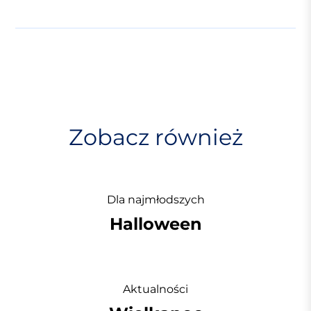
w
i
g
a
c
j
Zobacz również
a
w
p
i
Dla najmłodszych
s
Halloween
u
Aktualności