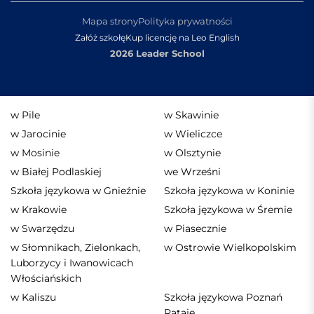
Mapa strony
Polityka prywatności
Załóż szkołę
Kup licencję na Leo English
2026 Leader School
w Pile
w Skawinie
w Jarocinie
w Wieliczce
w Mosinie
w Olsztynie
w Białej Podlaskiej
we Wrześni
Szkoła językowa w Gnieźnie
Szkoła językowa w Koninie
w Krakowie
Szkoła językowa w Śremie
w Swarzędzu
w Piasecznie
w Słomnikach, Zielonkach,
w Ostrowie Wielkopolskim
Luborzycy i Iwanowicach
Włościańskich
w Kaliszu
Szkoła językowa Poznań
Rataje