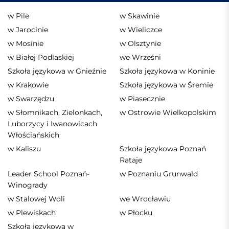
w Pile
w Skawinie
w Jarocinie
w Wieliczce
w Mosinie
w Olsztynie
w Białej Podlaskiej
we Wrześni
Szkoła językowa w Gnieźnie
Szkoła językowa w Koninie
w Krakowie
Szkoła językowa w Śremie
w Swarzędzu
w Piasecznie
w Słomnikach, Zielonkach,
w Ostrowie Wielkopolskim
Luborzycy i Iwanowicach
Włościańskich
w Kaliszu
Szkoła językowa Poznań
Rataje
Leader School Poznań-
w Poznaniu Grunwald
Winogrady
w Stalowej Woli
we Wrocławiu
w Plewiskach
w Płocku
Szkoła językowa w