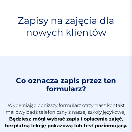
S
k
i
Zapisy na zajęcia dla
p
nowych klientów
t
o
c
o
n
t
e
n
Co oznacza zapis przez ten
t
formularz?
Wypełniając poniższy formularz otrzymasz kontakt
mailowy bądź telefoniczny z naszej szkoły językowej.
Będziesz mógł wybrać zapis i opłacenie zajęć,
bezpłatną lekcję pokazową lub test poziomujący.