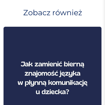
a
w
Zobacz również
p
i
s
u