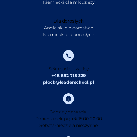
Niemiecki dla młodzieży
Dla dorosłych
Angielski dla dorosłych
Niemiecki dla dorosłych
Sekretariat i zapisy
+48 692 718 329
plock@leaderschool.pl
Godziny otwarcia:
Poniedziałek-piątek 15:00-20:00
Sobota-niedziela nieczynne