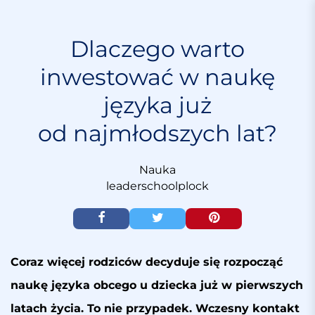
S
k
i
Dlaczego warto
p
inwestować w naukę
t
o
języka już
c
o
od najmłodszych lat?
n
t
e
Nauka
n
leaderschoolplock
t
Coraz więcej rodziców decyduje się rozpocząć
naukę języka obcego u dziecka już w pierwszych
latach życia. To nie przypadek. Wczesny kontakt