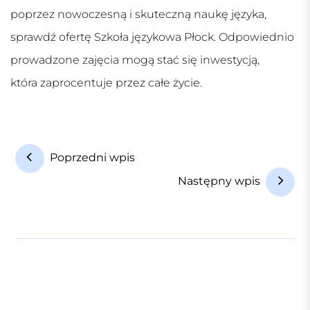
poprzez nowoczesną i skuteczną naukę języka,
sprawdź ofertę
Szkoła językowa Płock
. Odpowiednio
prowadzone zajęcia mogą stać się inwestycją,
która zaprocentuje przez całe życie.
N
Poprzedni wpis
a
Następny wpis
w
i
g
a
c
j