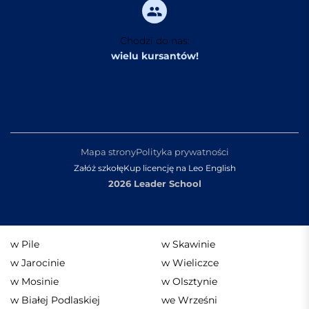
Chodzi do nas:
wielu kursantów!
Mapa strony
Polityka prywatności
Załóż szkołę
Kup licencję na Leo English
2026 Leader School
w Pile
w Skawinie
w Jarocinie
w Wieliczce
w Mosinie
w Olsztynie
w Białej Podlaskiej
we Wrześni