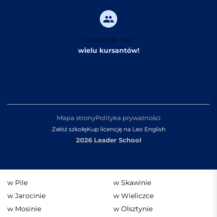
Chodzi do nas:
wielu kursantów!
Mapa strony
Polityka prywatności
Załóż szkołę
Kup licencję na Leo English
2026 Leader School
w Pile
w Skawinie
w Jarocinie
w Wieliczce
w Mosinie
w Olsztynie