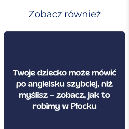
w
Zobacz również
p
i
s
u