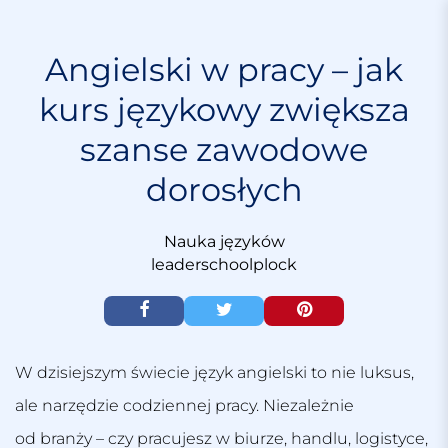
S
k
i
Angielski w pracy – jak
p
kurs językowy zwiększa
t
o
szanse zawodowe
c
o
dorosłych
n
t
e
Nauka języków
n
leaderschoolplock
t
W dzisiejszym świecie język angielski to nie luksus,
ale narzędzie codziennej pracy. Niezależnie
od branży – czy pracujesz w biurze, handlu, logistyce,