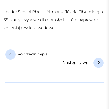
Leader School Płock – Al. marsz. Józefa Piłsudskiego
35. Kursy językowe dla dorosłych, które naprawdę
zmieniają życie zawodowe.
N
Poprzedni wpis
a
Następny wpis
w
i
g
a
c
j
a