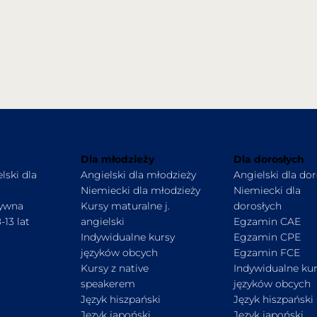
Dla młodzieży
Dla dorosłych
lski dla
Angielski dla młodzieży
Angielski dla do
Niemiecki dla młodzieży
Niemiecki dla
tywna
Kursy maturalne j.
dorosłych
-13 lat
angielski
Egzamin CAE
Indywidualne kursy
Egzamin CPE
języków obcych
Egzamin FCE
Kursy z native
Indywidualne ku
speakerem
języków obcych
Język hiszpański
Język hiszpański
Język japoński
Język japoński