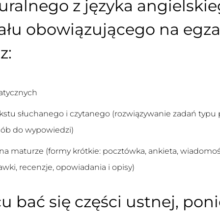
ralnego z języka angielski
ału obowiązującego na egza
z:
atycznych
kstu słuchanego i czytanego (rozwiązywanie zadań typu 
sób do wypowiedzi)
maturze (formy krótkie: pocztówka, ankieta, wiadomość, 
awki, recenzje, opowiadania i opisy)
u bać się części ustnej, po