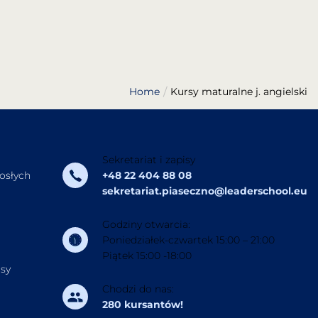
Home
Kursy maturalne j. angielski
Sekretariat i zapisy
rosłych
+48 22 404 88 08
sekretariat.piaseczno@leaderschool.eu
Godziny otwarcia:
Poniedziałek-czwartek 15:00 – 21:00
Piątek 15:00 -18:00
rsy
Chodzi do nas:
280 kursantów!