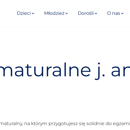
Dzieci
Młodzież
Dorośli
O nas
maturalne j. an
maturalny, na którym przygotujesz się solidnie do egza