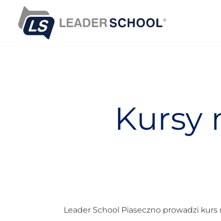
S
k
i
p
t
o
c
o
n
Kursy 
t
e
n
t
Leader School Piaseczno prowadzi kurs 