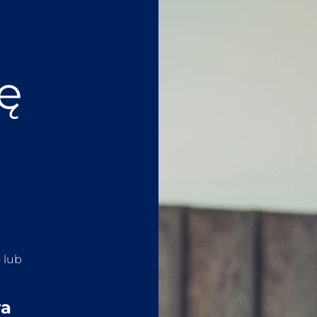
ię
 lub
wa