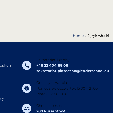
Home
Język włoski
Sekretariat i zapisy
rosłych
+48 22 404 88 08
sekretariat.piaseczno@leaderschool.eu
Godziny otwarcia:
Poniedziałek-czwartek 15:00 – 21:00
Piątek 15:00 -18:00
rsy
Chodzi do nas:
280 kursantów!