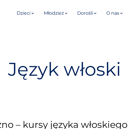
Dzieci
Młodzież
Dorośli
O nas
Język włoski
zno – kursy języka włoskiego