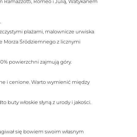
sem Ramazzotti, Romeo i Julią, Watykanem
.
iaszczystymi plażami, malownicze urwiska
że Morza Śródziemnego z licznymi
 80% powierzchni zajmują góry.
ane i cenione. Warto wymienić między
buty włoskie słyną z urody i jakości.
osługiwał się bowiem swoim własnym