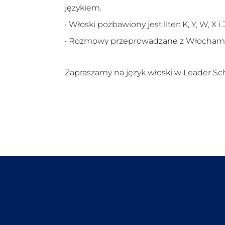
językiem.
• Włoski pozbawiony jest liter: K, Y, W, X i J
• Rozmowy przeprowadzane z Włochami z
Zapraszamy na język włoski w Leader Scho