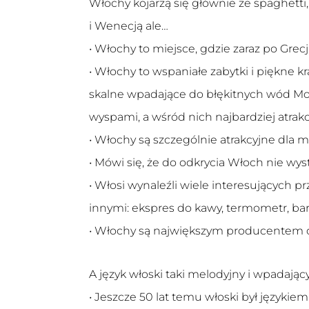
Włochy kojarzą się głównie ze spaghetti
i Wenecją ale…
• Włochy to miejsce, gdzie zaraz po Grecji
• Włochy to wspaniałe zabytki i piękne k
skalne wpadające do błękitnych wód Mo
wyspami, a wśród nich najbardziej atrakcy
• Włochy są szczególnie atrakcyjne dla 
• Mówi się, że do odkrycia Włoch nie wyst
• Włosi wynaleźli wiele interesujących
innymi: ekspres do kawy, termometr, barom
• Włochy są największym producentem ob
A język włoski taki melodyjny i wpadając
• Jeszcze 50 lat temu włoski był języki