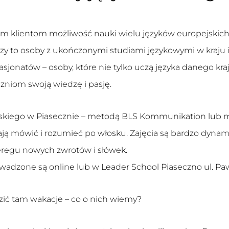
im klientom możliwość nauki wielu języków europejskich
orzy to osoby z ukończonymi studiami językowymi w kraju i
jonatów – osoby, które nie tylko uczą języka danego kraj
czniom swoją wiedzę i pasję.
włoskiego w Piasecznie – metodą BLS Kommunikation lu
ają mówić i rozumieć po włosku. Zajęcia są bardzo dyna
zeregu nowych zwrotów i słówek.
wadzone są online lub w Leader School Piaseczno ul. Pawi
ić tam wakacje – co o nich wiemy?