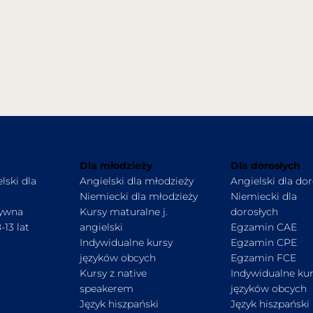
Dla młodzieży
Dla dorosłych
lski dla
Angielski dla młodzieży
Angielski dla do
Niemiecki dla młodzieży
Niemiecki dla
tywna
Kursy maturalne j.
dorosłych
-13 lat
angielski
Egzamin CAE
Indywidualne kursy
Egzamin CPE
języków obcych
Egzamin FCE
Kursy z native
Indywidualne ku
speakerem
języków obcych
Język hiszpański
Język hiszpański