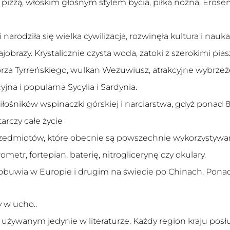
, pizzą, włoskim głośnym stylem bycia, piłka nożna, Ero
 narodziła się wielka cywilizacja, rozwinęła kultura i nauka
rajobrazy. Krystalicznie czysta woda, zatoki z szerokimi p
rza Tyrreńskiego, wulkan Wezuwiusz, atrakcyjne wybrze
jna i popularna Sycylia i Sardynia.
miłośników wspinaczki górskiej i narciarstwa, gdyż ponad
arczy całe życie
 przedmiotów, które obecnie są powszechnie wykorzystyw
etr, fortepian, baterię, nitroglicerynę czy okulary.
uwia w Europie i drugim na świecie po Chinach. Ponadto 
y w ucho..
em używanym jedynie w literaturze. Każdy region kraju p