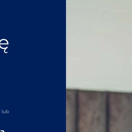
ię
 lub
wa