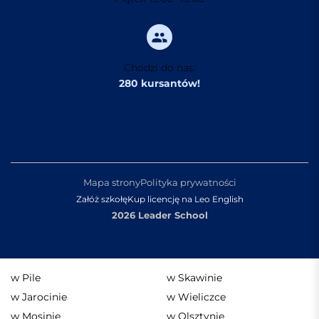
Chodzi do nas:
280 kursantów!
Mapa strony
Polityka prywatności
Załóż szkołę
Kup licencję na Leo English
2026 Leader School
w Pile
w Skawinie
w Jarocinie
w Wieliczce
w Mosinie
w Olsztynie