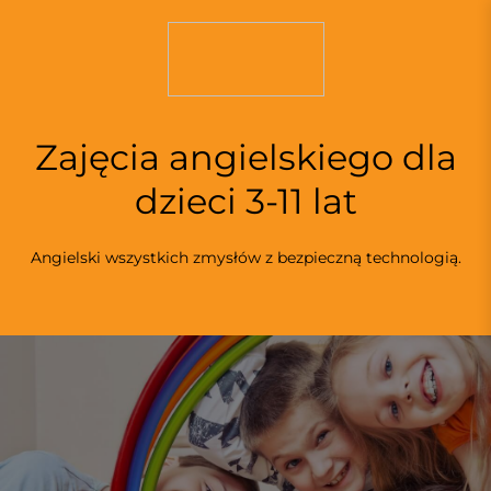
S
k
i
p
t
o
Zajęcia angielskiego dla
c
o
dzieci 3-11 lat
n
t
Angielski wszystkich zmysłów z bezpieczną technologią.
e
n
t