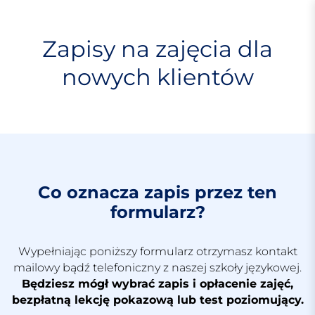
S
k
i
Zapisy na zajęcia dla
p
nowych klientów
t
o
c
o
n
t
e
n
Co oznacza zapis przez ten
t
formularz?
Wypełniając poniższy formularz otrzymasz kontakt
mailowy bądź telefoniczny z naszej szkoły językowej.
Będziesz mógł wybrać zapis i opłacenie zajęć,
bezpłatną lekcję pokazową lub test poziomujący.