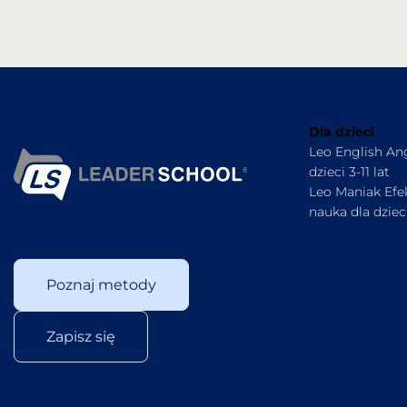
Dla dzieci
Leo English Ang
dzieci 3-11 lat
Leo Maniak Ef
nauka dla dzieci
Poznaj metody
Zapisz się