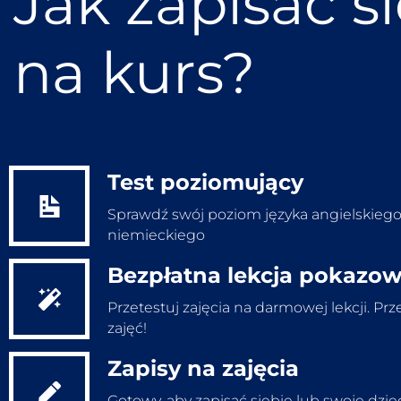
Jak zapisać s
na kurs?
Test poziomujący
Sprawdź swój poziom języka angielskiego
niemieckiego
Bezpłatna lekcja pokazo
Wypełnij test
Przetestuj zajęcia na darmowej lekcji. Prz
zajęć!
Zapisy na zajęcia
Bezpłatna lekcja
Gotowy, aby zapisać siebie lub swoje dzi