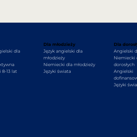
Dla młodzieży
Dla doros
ielski dla
Język angielski dla
Angielski 
młodzieży
Niemiecki 
ektywna
Niemiecki dla młodzieży
dorosłych
 8-13 lat
Języki świata
Angielski
dofinanso
Języki świ