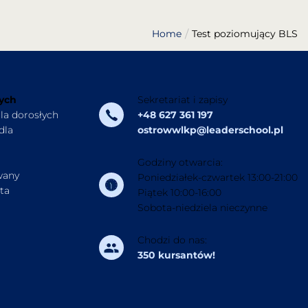
Home
Test poziomujący BLS
łych
Sekretariat i zapisy
dla dorosłych
+48 627 361 197
dla
ostrowwlkp@leaderschool.pl
Godziny otwarcia:
wany
Poniedziałek-czwartek 13:00-21:00
ata
Piątek 10:00-16:00
Sobota-niedziela nieczynne
Chodzi do nas:
350 kursantów!