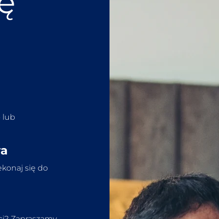
ię
 lub
wa
ekonaj się do
eci? Zapraszamy