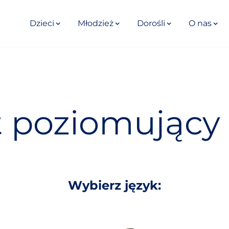
Dzieci
Młodzież
Dorośli
O nas
t poziomujący
Wybierz język: