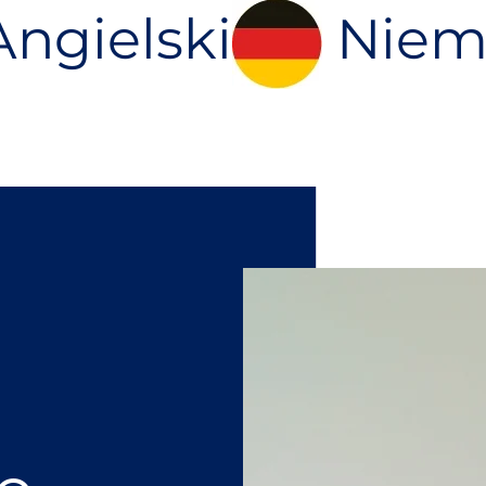
ngielski
Niem