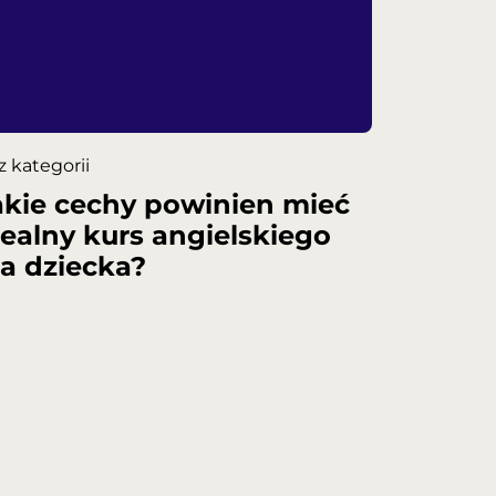
z kategorii
akie cechy powinien mieć
dealny kurs angielskiego
la dziecka?