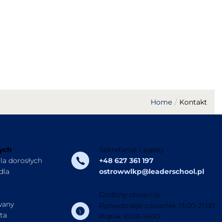
Home
Kontakt
łych
Sekretariat i zapisy
dla dorosłych
+48 627 361 197
dla
ostrowwlkp@leaderschool.pl
Godziny otwarcia:
wany
Poniedziałek-czwartek 13:00-21:00
ata
Piątek 10:00-16:00