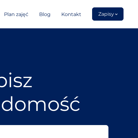
Zapisy
Plan zajęć
Blog
Kontakt
isz
adomość