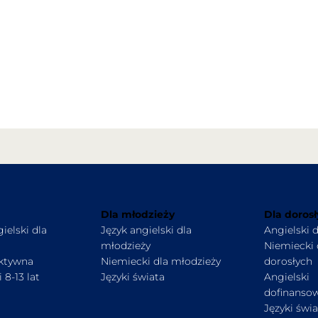
Dla młodzieży
Dla doros
ielski dla
Język angielski dla
Angielski 
młodzieży
Niemiecki 
ektywna
Niemiecki dla młodzieży
dorosłych
 8-13 lat
Języki świata
Angielski
dofinanso
Języki świ