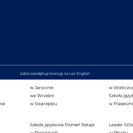
Załóż szkołę
Kup licencję na Leo English
w Jarocinie
w Wieliczc
we Wrześni
Szkoła jęz
mie
w Swarzędzu
w Piaseczn
Szkoła językowa Poznań Rataje
Leader Sch
w Plewiskach
w Płocku