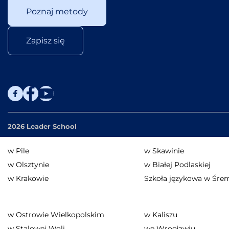
Poznaj metody
Zapisz się
2026 Leader School
w Pile
w Skawinie
w Olsztynie
w Białej Podlaskiej
w Krakowie
Szkoła językowa w Śre
w Ostrowie Wielkopolskim
w Kaliszu
w Stalowej Woli
we Wrocławiu