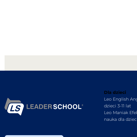
Dla dzieci
Leo English Ang
dzieci 3-11 lat
Leo Maniak Ef
nauka dla dzieci