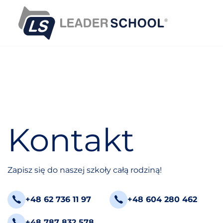
S
k
i
p
t
o
c
o
n
t
e
Kontakt
n
t
Zapisz się do naszej szkoły całą rodziną!
+48 62 736 11 97
+48 604 280 462
+48 787 832 578