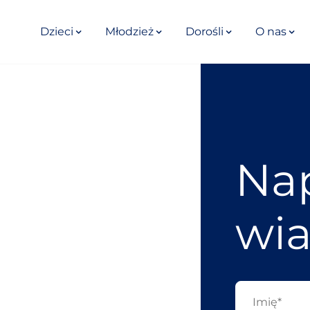
Dzieci
Młodzież
Dorośli
O nas
Nap
wi