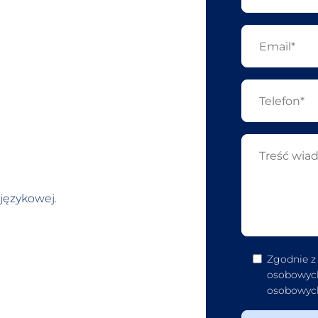
językowej.
Zgodnie z
osobowych
osobowych