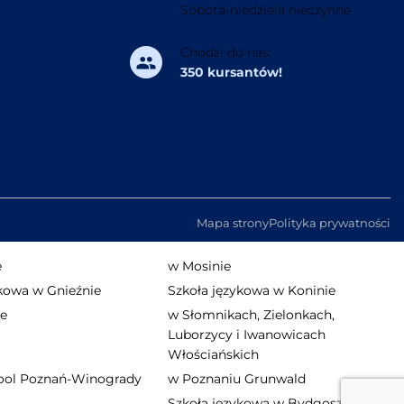
Sobota-niedziela nieczynne
Chodzi do nas:
350 kursantów!
Mapa strony
Polityka prywatności
e
w Mosinie
ykowa w Gnieźnie
Szkoła językowa w Koninie
ie
w Słomnikach, Zielonkach,
Luborzycy i Iwanowicach
Włościańskich
ool Poznań-Winogrady
w Poznaniu Grunwald
Szkoła językowa w Bydgoszczy