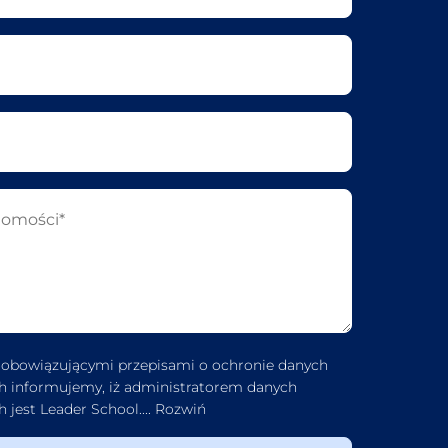
 obowiązującymi przepisami o ochronie danych
 informujemy, iż administratorem danych
 jest Leader School.
...
Rozwiń