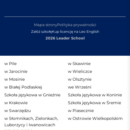
Mapa strony
Polityka prywatności
Załóż szkołę
Kup licencję na Leo English
2026 Leader School
w Pile
w Skawinie
w Jarocinie
w Wieliczce
w Mosinie
w Olsztynie
w Białej Podlaskiej
we Wrześni
Szkoła językowa w Gnieźnie
Szkoła językowa w Koninie
w Krakowie
Szkoła językowa w Śremie
w Swarzędzu
w Piasecznie
w Słomnikach, Zielonkach,
w Ostrowie Wielkopolskim
Luborzycy i Iwanowicach