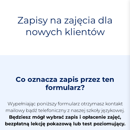
S
k
i
Zapisy na zajęcia dla
p
nowych klientów
t
o
c
o
n
t
e
n
Co oznacza zapis przez ten
t
formularz?
Wypełniając poniższy formularz otrzymasz kontakt
mailowy bądź telefoniczny z naszej szkoły językowej.
Będziesz mógł wybrać zapis i opłacenie zajęć,
bezpłatną lekcję pokazową lub test poziomujący.