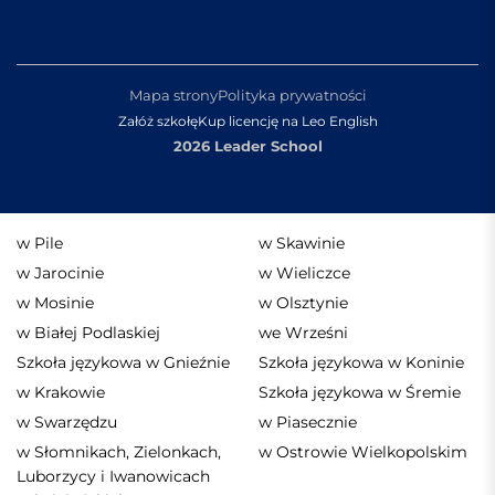
Mapa strony
Polityka prywatności
Załóż szkołę
Kup licencję na Leo English
2026 Leader School
w Pile
w Skawinie
w Jarocinie
w Wieliczce
w Mosinie
w Olsztynie
w Białej Podlaskiej
we Wrześni
Szkoła językowa w Gnieźnie
Szkoła językowa w Koninie
w Krakowie
Szkoła językowa w Śremie
w Swarzędzu
w Piasecznie
w Słomnikach, Zielonkach,
w Ostrowie Wielkopolskim
Luborzycy i Iwanowicach