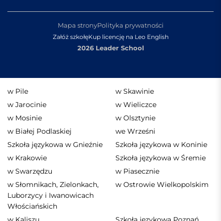
Mapa strony
Polityka prywatności
Załóż szkołę
Kup licencję na Leo English
2026 Leader School
w Pile
w Skawinie
w Jarocinie
w Wieliczce
w Mosinie
w Olsztynie
w Białej Podlaskiej
we Wrześni
Szkoła językowa w Gnieźnie
Szkoła językowa w Koninie
w Krakowie
Szkoła językowa w Śremie
w Swarzędzu
w Piasecznie
w Słomnikach, Zielonkach,
w Ostrowie Wielkopolskim
Luborzycy i Iwanowicach
Włościańskich
w Kaliszu
Szkoła językowa Poznań