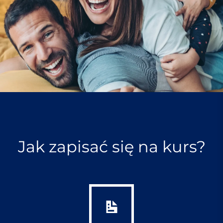
a
c
h
Jak zapisać się na kurs?