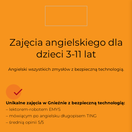
S
k
i
p
t
o
Zajęcia angielskiego dla
c
o
dzieci 3-11 lat
n
t
Angielski wszystkich zmysłów z bezpieczną technologią.
e
n
t
Unikalne zajęcia w Gnieźnie z bezpieczną technologią:
– lektorem-robotem EMYS
– mówiącym po angielsku długopisem TING
– średnią opinii 5/5