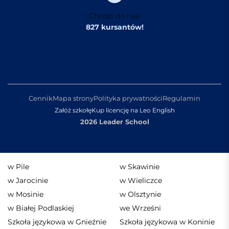
Chodzi do nas:
827 kursantów!
Cennik
Mapa strony
Polityka prywatności
Regulamin
Załóż szkołę
Kup licencję na Leo English
2026 Leader School
w Pile
w Skawinie
w Jarocinie
w Wieliczce
w Mosinie
w Olsztynie
w Białej Podlaskiej
we Wrześni
Szkoła językowa w Gnieźnie
Szkoła językowa w Koninie