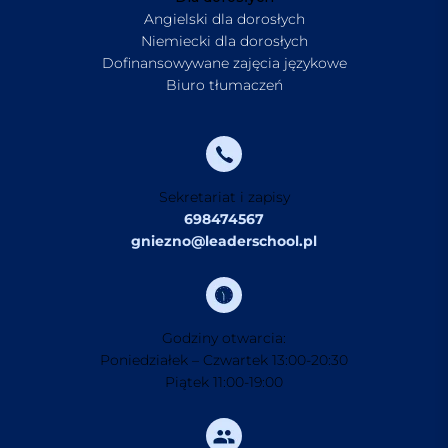
Angielski dla dorosłych
Niemiecki dla dorosłych
Dofinansowywane zajęcia językowe
Biuro tłumaczeń
Sekretariat i zapisy
698474567
gniezno@leaderschool.pl
Godziny otwarcia:
Poniedziałek – Czwartek 13:00-20:30
Piątek 11:00-19:00