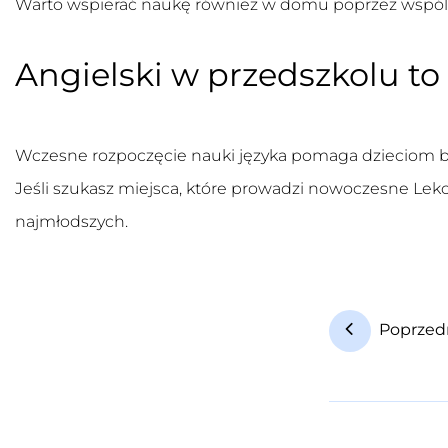
Warto wspierać naukę również w domu poprzez wspólne
Angielski w przedszkolu to
Wczesne rozpoczęcie nauki języka pomaga dzieciom bu
Jeśli szukasz miejsca, które prowadzi nowoczesne
Lekc
najmłodszych.
Poprzed
N
a
w