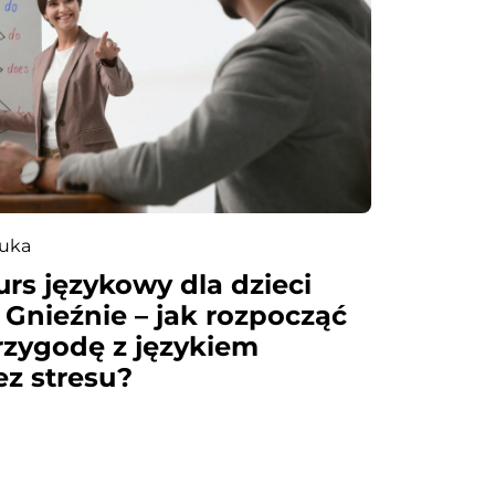
uka
urs językowy dla dzieci
 Gnieźnie – jak rozpocząć
rzygodę z językiem
ez stresu?