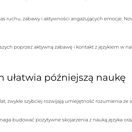
zas ruchu, zabawy i aktywności angażujących emocje. Now
zych poprzez aktywną zabawę i kontakt z językiem w natu
m ułatwia późniejszą naukę
lat, zwykle szybciej rozwijają umiejętność rozumienia ze
aga budować pozytywne skojarzenia z nauką języka oraz