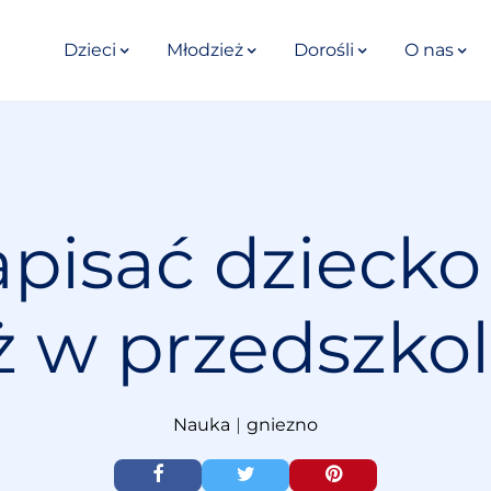
Dzieci
Młodzież
Dorośli
O nas
pisać dziecko
ż w przedszko
Nauka
|
gniezno