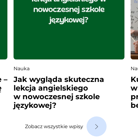
Nauka
Na
 –
Jak wygląda skuteczna
K
ę
lekcja angielskiego
w
w nowoczesnej szkole
p
językowej?
b
Zobacz wszystkie wpisy