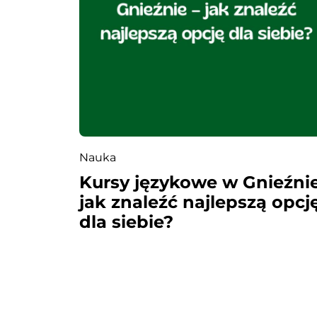
s
u
Nauka
Kursy językowe w Gnieźnie
jak znaleźć najlepszą opcj
dla siebie?