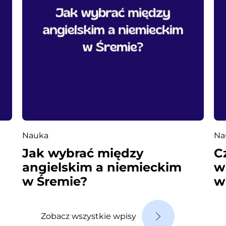
Nauka
Na
Jak wybrać między
C
angielskim a niemieckim
w
w Śremie?
w
Zobacz wszystkie wpisy