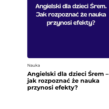
i
s
u
Nauka
Angielski dla dzieci Śrem –
jak rozpoznać że nauka
przynosi efekty?