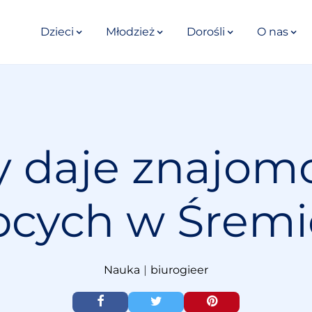
Dzieci
Młodzież
Dorośli
O nas
ty daje znajom
bcych w Śremi
Nauka
|
biurogieer