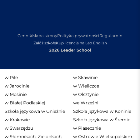
Cennik
Mapa strony
Polityka prywatności
Regulamin
Załóż szkołę
Kup licencję na Leo English
2026 Leader School
w Pile
w Skawinie
w Jarocinie
w Wieliczce
w Mosinie
w Olsztynie
w Białej Podlaskiej
we Wrześni
Szkoła językowa w Gnieźnie
Szkoła językowa w Koninie
w Krakowie
Szkoła językowa w Śremie
w Swarzędzu
w Piasecznie
w Słomnikach, Zielonkach,
w Ostrowie Wielkopolskim