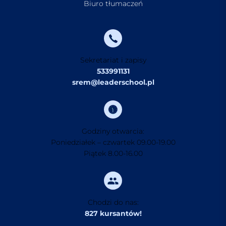
Biuro tłumaczeń
Sekretariat i zapisy
533991131
srem@leaderschool.pl
Godziny otwarcia:
Poniedziałek – czwartek 09.00-19.00
Piątek 8.00-16.00
Chodzi do nas:
827 kursantów!