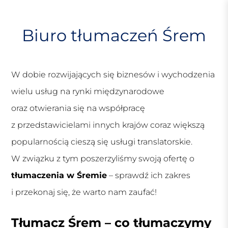
S
k
i
Biuro tłumaczeń Śrem
p
t
o
W dobie rozwijających się biznesów i wychodzenia
c
o
wielu usług na rynki międzynarodowe
n
oraz otwierania się na współpracę
t
e
z przedstawicielami innych krajów coraz większą
n
popularnością cieszą się usługi translatorskie.
t
W związku z tym poszerzyliśmy swoją ofertę o
tłumaczenia w Śremie
– sprawdź ich zakres
i przekonaj się, że warto nam zaufać!
Tłumacz Śrem – co tłumaczymy