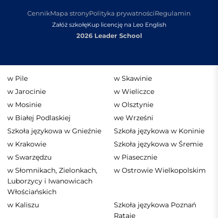
Cennik
Mapa strony
Polityka prywatności
Regulamin
Załóż szkołę
Kup licencję na Leo English
2026 Leader School
w Pile
w Skawinie
w Jarocinie
w Wieliczce
w Mosinie
w Olsztynie
w Białej Podlaskiej
we Wrześni
Szkoła językowa w Gnieźnie
Szkoła językowa w Koninie
w Krakowie
Szkoła językowa w Śremie
w Swarzędzu
w Piasecznie
w Słomnikach, Zielonkach,
w Ostrowie Wielkopolskim
Luborzycy i Iwanowicach
Włościańskich
w Kaliszu
Szkoła językowa Poznań
Rataje