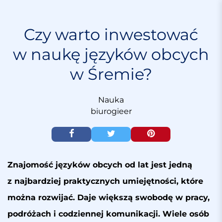
S
k
i
Czy warto inwestować
p
w naukę języków obcych
t
o
w Śremie?
c
o
n
Nauka
t
biurogieer
e
n
t
Znajomość języków obcych od lat jest jedną
z najbardziej praktycznych umiejętności, które
można rozwijać. Daje większą swobodę w pracy,
podróżach i codziennej komunikacji. Wiele osób