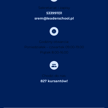
Sekretariat i zapisy
533991131
srem@leaderschool.pl
Godziny otwarcia:
Poniedziałek – czwartek 09.00-19.00
Piątek 8.00-16.00
Chodzi do nas:
827 kursantów!