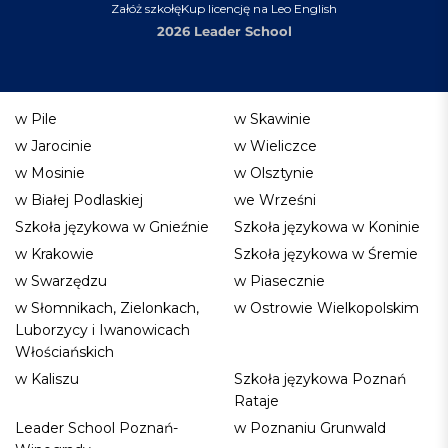
Załóż szkołę
Kup licencję na Leo English
2026 Leader School
w Pile
w Skawinie
w Jarocinie
w Wieliczce
w Mosinie
w Olsztynie
w Białej Podlaskiej
we Wrześni
Szkoła językowa w Gnieźnie
Szkoła językowa w Koninie
w Krakowie
Szkoła językowa w Śremie
w Swarzędzu
w Piasecznie
w Słomnikach, Zielonkach,
w Ostrowie Wielkopolskim
Luborzycy i Iwanowicach
Włościańskich
w Kaliszu
Szkoła językowa Poznań
Rataje
Leader School Poznań-
w Poznaniu Grunwald