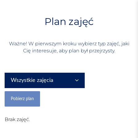
S
k
i
Plan zajęć
p
t
o
Ważne! W pierwszym kroku wybierz typ zajęć, jaki
c
Cię interesuje, aby plan był przejrzysty.
o
n
t
e
Wszystkie zajęcia
n
t
Brak zajęć.