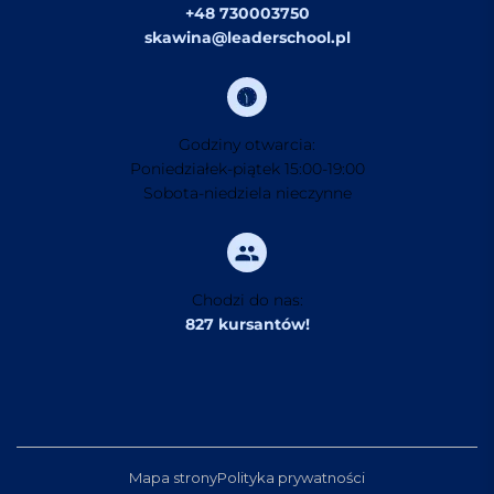
+48 730003750
skawina@leaderschool.pl
Godziny otwarcia:
Poniedziałek-piątek 15:00-19:00
Sobota-niedziela nieczynne
Chodzi do nas:
827 kursantów!
Mapa strony
Polityka prywatności