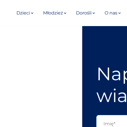
Dzieci
Młodzież
Dorośli
O nas
Nap
wi