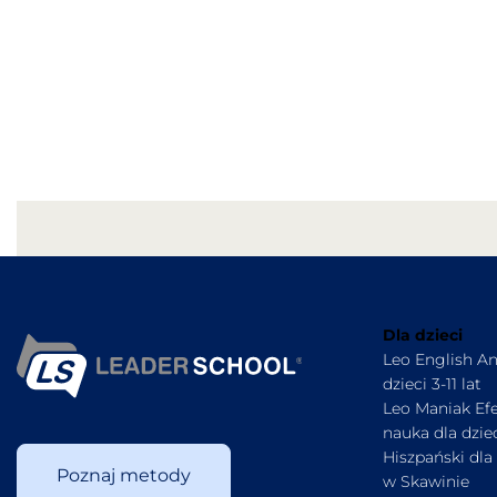
Dla dzieci
Leo English An
dzieci 3-11 lat
Leo Maniak Ef
nauka dla dziec
Hiszpański dla 
Poznaj metody
w Skawinie