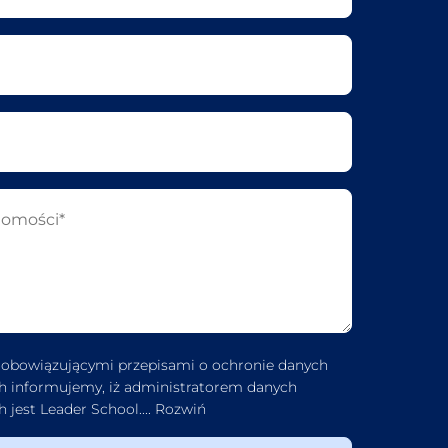
 obowiązującymi przepisami o ochronie danych
 informujemy, iż administratorem danych
 jest Leader School.
...
Rozwiń