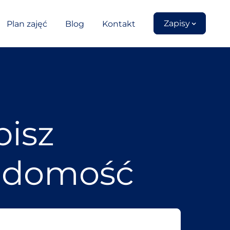
Zapisy
Plan zajęć
Blog
Kontakt
isz
adomość