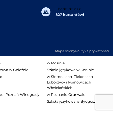
Chodzi do nas:
827 kursantów!
Mapa strony
Polityka prywatności
e
w Mosinie
ykowa w Gnieźnie
Szkoła językowa w Koninie
ie
w Słomnikach, Zielonkach,
Luborzycy i Iwanowicach
Włościańskich
ool Poznań-Winogrady
w Poznaniu Grunwald
Szkoła językowa w Bydgoszczy