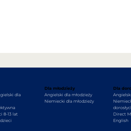
Dla młodzieży
Dla dor
gielski dla
Angielski dla młodzieży
Angielsk
Niemiecki dla młodzieży
Niemieck
ektywna
dorosłyc
i 8-13 lat
Direct M
dzieci
English