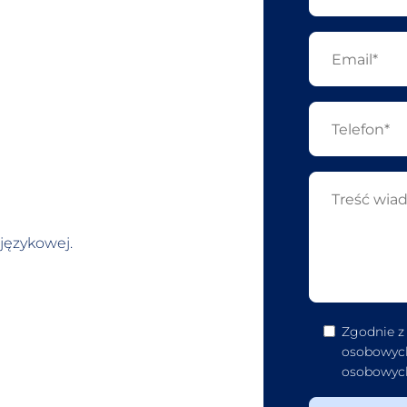
językowej.
Zgodnie z
osobowych
osobowych