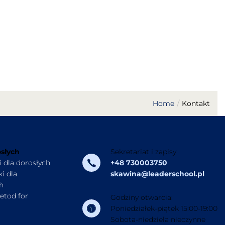
Home
Kontakt
osłych
Sekretariat i zapisy
i dla dorosłych
+48 730003750
i dla
skawina@leaderschool.pl
h
etod for
Godziny otwarcia:
Poniedziałek-piątek 15:00-19:00
Sobota-niedziela nieczynne