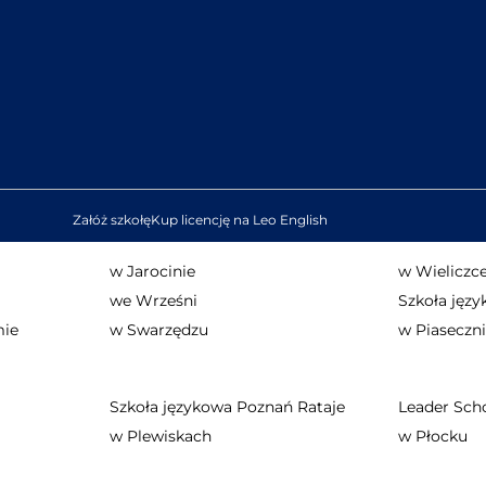
Załóż szkołę
Kup licencję na Leo English
w Jarocinie
w Wieliczc
we Wrześni
Szkoła jęz
mie
w Swarzędzu
w Piaseczn
Szkoła językowa Poznań Rataje
Leader Sch
w Plewiskach
w Płocku