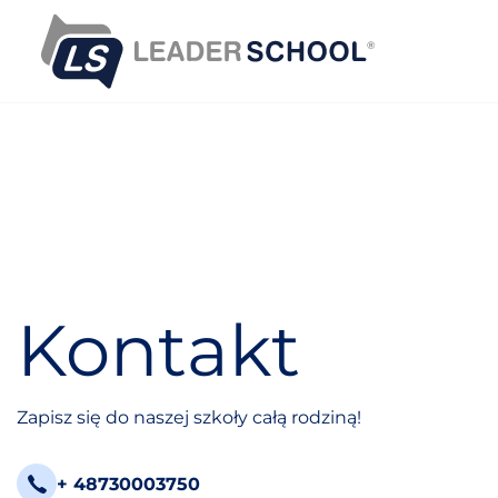
S
k
i
p
t
o
c
o
n
t
e
n
Kontakt
t
Zapisz się do naszej szkoły całą rodziną!
+ 48730003750