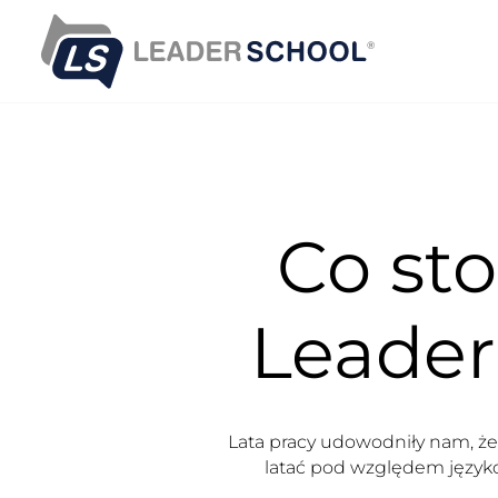
S
k
i
p
t
o
c
o
n
Co st
t
e
n
t
Leader
Lata pracy udowodniły nam, że
latać pod względem język