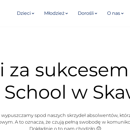
Dzieci
Młodzież
Dorośli
O nas
oi za sukcesem
 School w Ska
 wypuszczamy spod naszych skrzydeł absolwentów, którz
owym. A to oznacza, że czują pełną swobodę w komuniko
Dokładnie o to nam chodziło 🙂