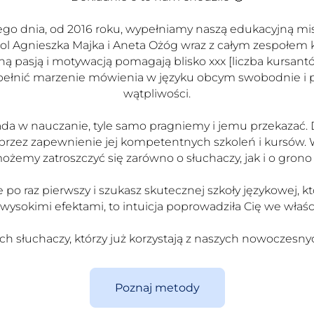
o dnia, od 2016 roku, wypełniamy naszą edukacyjną misj
hool Agnieszka Majka i Aneta Ożóg wraz z całym zespołem
łną pasją i motywacją pomagają blisko xxx [liczba kursa
pełnić marzenie mówienia w języku obcym swobodnie i pe
wątpliwości.
wkłada w nauczanie, tyle samo pragniemy i jemu przekazać
y przez zapewnienie jej kompetentnych szkoleń i kursów.
ożemy zatroszczyć się zarówno o słuchaczy, jak i o grono
nie po raz pierwszy i szukasz skutecznej szkoły językowej,
wysokimi efektami, to intuicja poprowadziła Cię we właś
wych słuchaczy, którzy już korzystają z naszych nowoczesn
Poznaj metody