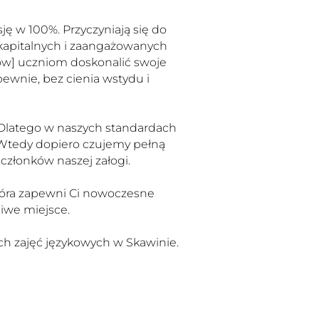
ę w 100%. Przyczyniają się do
 kapitalnych i zaangażowanych
ntów] uczniom doskonalić swoje
wnie, bez cienia wstydu i
. Dlatego w naszych standardach
 Wtedy dopiero czujemy pełną
 członków naszej załogi.
 która zapewni Ci nowoczesne
ciwe miejsce.
ych zajęć językowych w Skawinie.