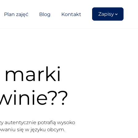
Zapisy
Plan zajęć
Blog
Kontakt
 marki
winie??
y autentycznie potrafią wysoko
waniu się w języku obcym.