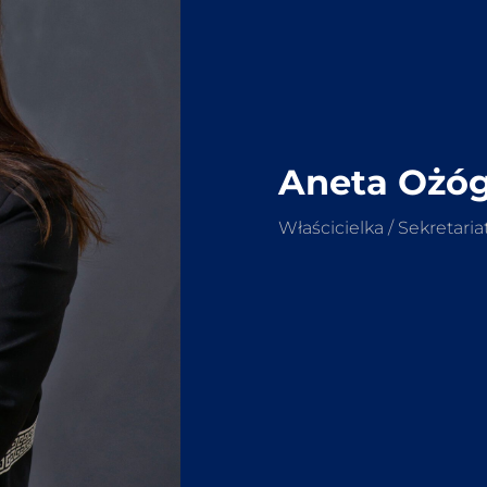
Aneta Ożó
Właścicielka / Sekretaria