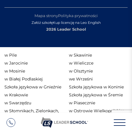
Mapa strony
Polityka prywatności
Załóż szkołę
Kup licencję na Leo English
2026 Leader School
w Pile
w Skawinie
w Jarocinie
w Wieliczce
w Mosinie
w Olsztynie
w Białej Podlaskiej
we Wrześni
Szkoła językowa w Gnieźnie
Szkoła językowa w Koninie
w Krakowie
Szkoła językowa w Śremie
w Swarzędzu
w Piasecznie
w Słomnikach, Zielonkach,
w Ostrowie Wielkopolskim
Luborzycy i Iwanowicach
Włościańskich
w Kaliszu
Szkoła językowa Poznań