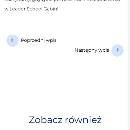
w Leader School Gąbin!
N
Poprzedni wpis
a
Następny wpis
w
i
g
a
c
j
a
w
Zobacz również
p
i