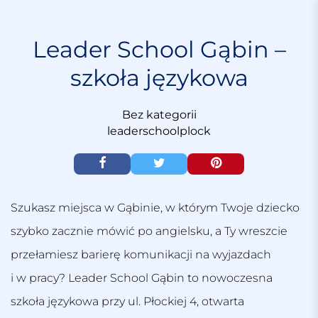
S
k
i
Leader School Gąbin –
p
szkoła językowa
t
o
c
Bez kategorii
o
leaderschoolplock
n
t
e
n
t
Szukasz miejsca w Gąbinie, w którym Twoje dziecko
szybko zacznie mówić po angielsku, a Ty wreszcie
przełamiesz barierę komunikacji na wyjazdach
i w pracy? Leader School Gąbin to nowoczesna
szkoła językowa przy ul. Płockiej 4, otwarta