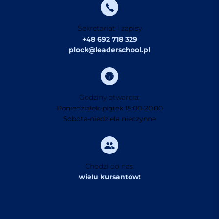
Sekretariat i zapisy
+48 692 718 329
plock@leaderschool.pl
Godziny otwarcia:
Poniedziałek-piątek 15:00-20:00
Sobota-niedziela nieczynne
Chodzi do nas:
wielu kursantów!